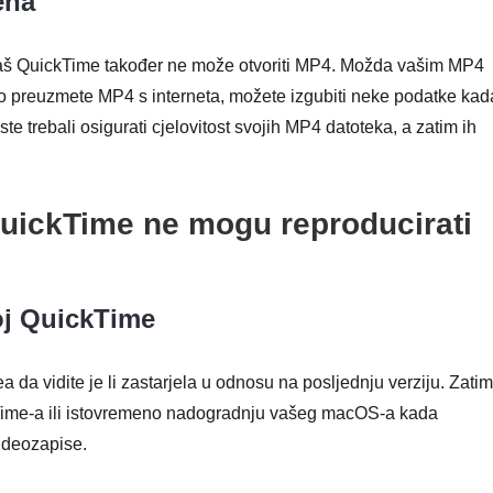
ena
aš QuickTime također ne može otvoriti MP4. Možda vašim MP4
ko preuzmete MP4 s interneta, možete izgubiti neke podatke kad
te trebali osigurati cjelovitost svojih MP4 datoteka, a zatim ih
 QuickTime ne mogu reproducirati
voj QuickTime
a da vidite je li zastarjela u odnosu na posljednju verziju. Zatim
Time-a ili istovremeno nadogradnju vašeg macOS-a kada
ideozapise.