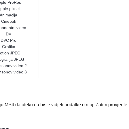
pple ProRes
pple piksel
Animacija
Cinepak
onentni video
DV
DVC Pro
Grafika
otion JPEG
ografija JPEG
nsonov video 2
nsonov video 3
 MP4 datoteku da biste vidjeli podatke o njoj. Zatim provjerite