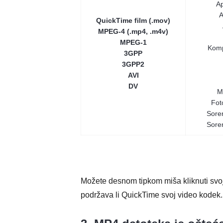
A
A
QuickTime film (.mov)
MPEG-4 (.mp4, .m4v)
MPEG-1
Komp
3GPP
3GPP2
AVI
DV
M
Fot
Sore
Sore
Možete desnom tipkom miša kliknuti svoju
podržava li QuickTime svoj video kodek.