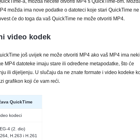
QuickTime-a, možda nećete otvoriti MP4 s QuickTime-om. Možd
 MP4 možda ima nove podatke o datoteci koje stari QuickTime ne
ovest će do toga da vaš QuickTime ne može otvoriti MP4.
ni video kodek
ickTime još uvijek ne može otvoriti MP4 ako vaš MP4 ima neki
ge MP4 datoteke imaju stare ili određene metapodatke, što će
u ili dijeljenju. U slučaju da ne znate formate i video kodeke k
 grafikon koji će vam reći.
ržava QuickTime
ideo kodeci
G-4 (2. dio)
264, H.263 i H.261