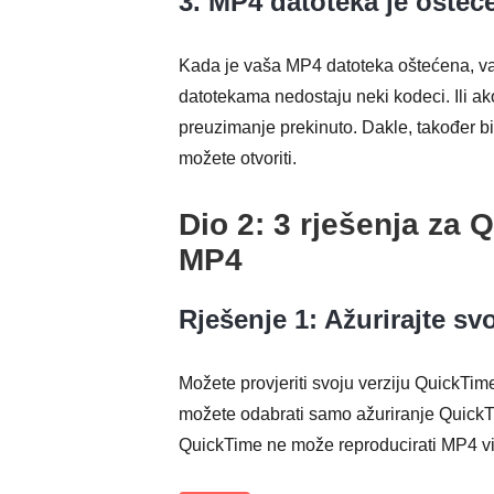
3. MP4 datoteka je ošteć
Kada je vaša MP4 datoteka oštećena, v
datotekama nedostaju neki kodeci. Ili a
preuzimanje prekinuto. Dakle, također bis
možete otvoriti.
Dio 2: 3 rješenja za
MP4
Rješenje 1: Ažurirajte s
Možete provjeriti svoju verziju QuickTime
možete odabrati samo ažuriranje Quick
QuickTime ne može reproducirati MP4 v