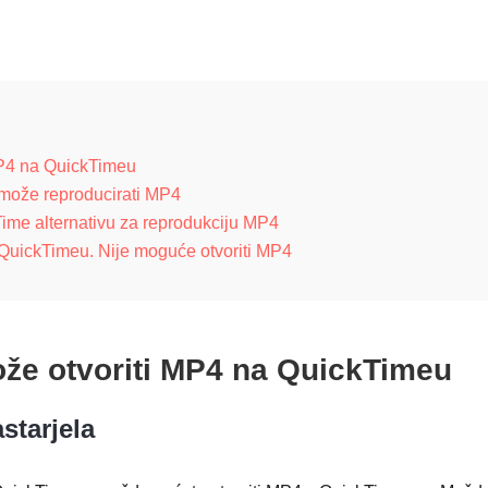
MP4 na QuickTimeu
 može reproducirati MP4
Time alternativu za reprodukciju MP4
o QuickTimeu. Nije moguće otvoriti MP4
ože otvoriti MP4 na QuickTimeu
starjela