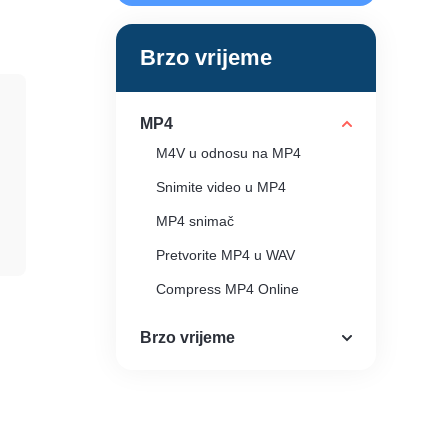
Brzo vrijeme
MP4
M4V u odnosu na MP4
Snimite video u MP4
MP4 snimač
Pretvorite MP4 u WAV
Compress MP4 Online
Pretvorite DVD u MP4
Brzo vrijeme
MP4 player