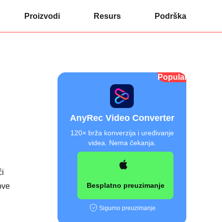
Proizvodi
Resurs
Podrška
Popularan
AnyRec Video Converter
120× brža konverzija i uređivanje
videa. Nema čekanja.
ći
Besplatno preuzimanje
ove
Sigurno preuzimanje