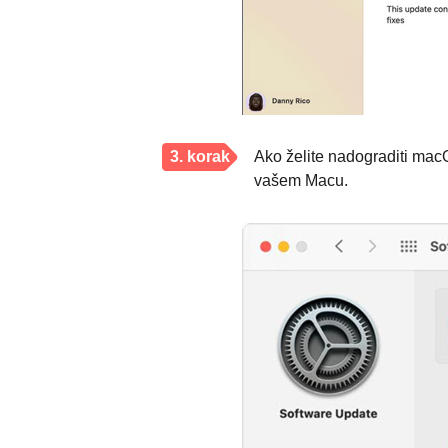
3. korak
Ako želite nadograditi mac
vašem Macu.