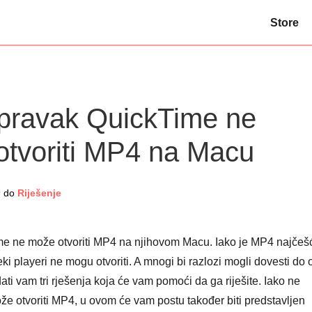
Store
opravak QuickTime ne
otvoriti MP4 na Macu
n
do
Riješenje
Time ne može otvoriti MP4 na njihovom Macu. Iako je MP4 najčeš
ki playeri ne mogu otvoriti. A mnogi bi razlozi mogli dovesti do 
dati vam tri rješenja koja će vam pomoći da ga riješite. Iako ne
že otvoriti MP4, u ovom će vam postu također biti predstavljen