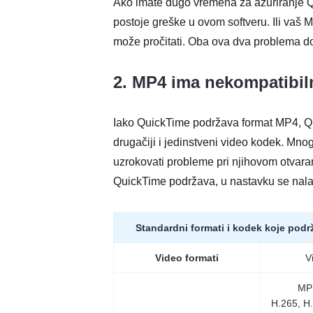
Ako imate dugo vremena za ažuriranje 
postoje greške u ovom softveru. Ili vaš
može pročitati. Oba ova dva problema d
2. MP4 ima nekompatibil
Iako QuickTime podržava format MP4, Qu
drugačiji i jedinstveni video kodek. Mno
uzrokovati probleme pri njihovom otvaranj
QuickTime podržava, u nastavku se nalazi
Standardni formati i kodek koje pod
Video formati
V
MPE
H.265, H.