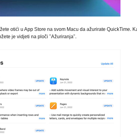
možete otići u App Store na svom Macu da ažurirate QuickTime. 
žete je vidjeti na ploči "Ažuriranja".