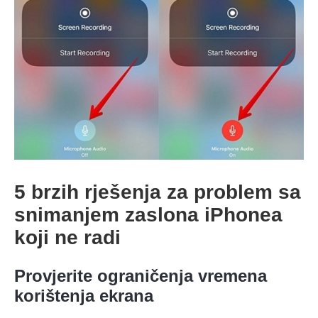
5 brzih rješenja za problem sa
Korak 1.
snimanjem zaslona iPhonea
koji ne radi
Provjerite ograničenja vremena
Korak 2.
korištenja ekrana