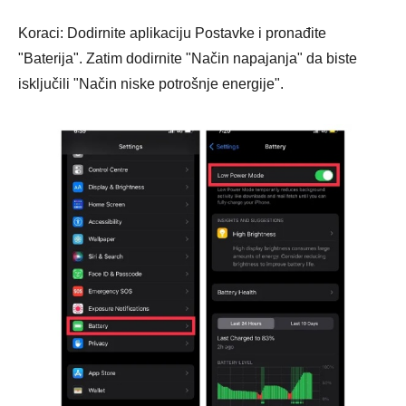
Koraci: Dodirnite aplikaciju Postavke i pronađite
"Baterija". Zatim dodirnite "Način napajanja" da biste
Korak 1.
isključili "Način niske potrošnje energije".
Korak 2.