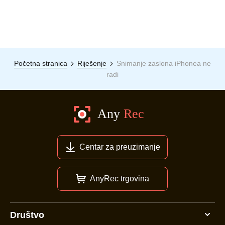
Početna stranica
Riješenje
Snimanje zaslona iPhonea ne
radi
Centar za preuzimanje
AnyRec trgovina
Društvo
3. korak