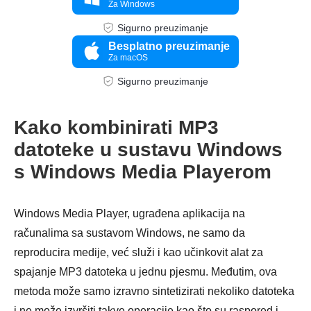
Za Windows
Sigurno preuzimanje
Besplatno preuzimanje
Za macOS
Sigurno preuzimanje
Kako kombinirati MP3
datoteke u sustavu Windows
s Windows Media Playerom
Windows Media Player, ugrađena aplikacija na
računalima sa sustavom Windows, ne samo da
3. korak
reproducira medije, već služi i kao učinkovit alat za
spajanje MP3 datoteka u jednu pjesmu. Međutim, ova
metoda može samo izravno sintetizirati nekoliko datoteka
i ne može izvršiti takve operacije kao što su raspored i