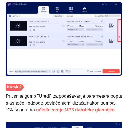
Korak 1.
Pritisnite gumb "Uredi" za podešavanje parametara poput
glasnoće i odgode povlačenjem klizača nakon gumba
"Glasnoća" na
učinite svoje MP3 datoteke glasnijim
.