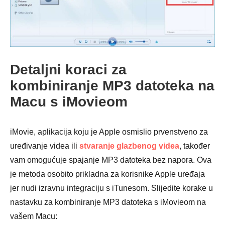
Detaljni koraci za
kombiniranje MP3 datoteka na
Macu s iMovieom
iMovie, aplikacija koju je Apple osmislio prvenstveno za
uređivanje videa ili
stvaranje glazbenog videa
, također
vam omogućuje spajanje MP3 datoteka bez napora. Ova
je metoda osobito prikladna za korisnike Apple uređaja
Korak 2.
jer nudi izravnu integraciju s iTunesom. Slijedite korake u
nastavku za kombiniranje MP3 datoteka s iMovieom na
vašem Macu: