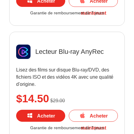
Acheter
Acheter
maintenant
Garantie de remboursement de 7 jours
maintenant
Lecteur Blu-ray AnyRec
Lisez des films sur disque Blu-ray/DVD, des
fichiers ISO et des vidéos 4K avec une qualité
d'origine.
$14.50
$29.00
Acheter
Acheter
maintenant
Garantie de remboursement de 7 jours
maintenant