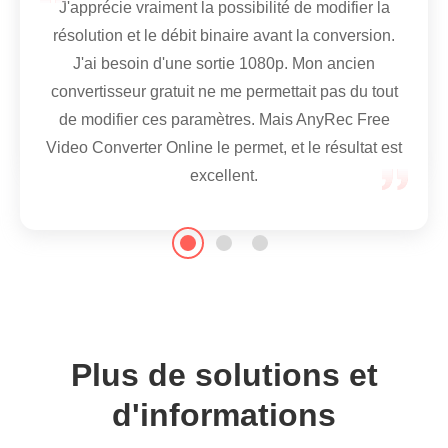
HEVC, et mon PC Windows ne parvenait pas à
J'apprécie vraiment la possibilité de modifier la
ouvrir les fichiers. J'ai donc converti les fichiers
résolution et le débit binaire avant la conversion.
HEVC en MP4 avec AnyRec Free Video
J'ai besoin d'une sortie 1080p. Mon ancien
Converter Online. Maintenant, ils s'ouvrent sans
convertisseur gratuit ne me permettait pas du tout
problème partout.
de modifier ces paramètres. Mais AnyRec Free
Video Converter Online le permet, et le résultat est
excellent.
Plus de solutions et
d'informations