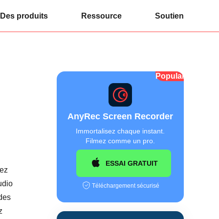
Des produits
Ressource
Soutien
Populaire
AnyRec Screen Recorder
Immortalisez chaque instant.
Filmez comme un pro.
ESSAI GRATUIT
tez
udio
Téléchargement sécurisé
 des
z