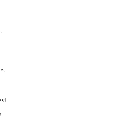
.
 ».
 et
r