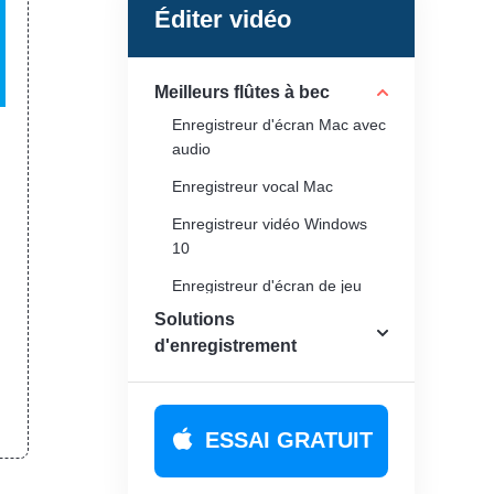
Éditer vidéo
Meilleurs flûtes à bec
Enregistreur d'écran Mac avec
audio
Enregistreur vocal Mac
Enregistreur vidéo Windows
10
Enregistreur d'écran de jeu
Solutions
Enregistreur de webcam
d'enregistrement
Enregistreur d'écran Minecraft
Enregistreur de GIF
Enregistreur MP4
ESSAI GRATUIT
Enregistreur MP3