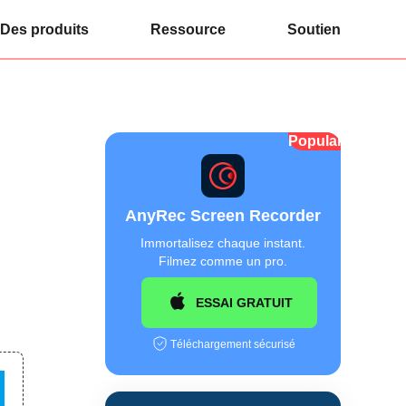
Des produits
Ressource
Soutien
Populaire
AnyRec Screen Recorder
Immortalisez chaque instant.
Filmez comme un pro.
ESSAI GRATUIT
Téléchargement sécurisé