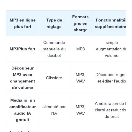
Formats
MP3 en ligne
Type de
Fonctionnalités
pris en
plus fort
réglage
supplémentaires
charge
Commande
simple
MP3Plus fort
manuelle du
MP3
augmentation du
décibel
volume
Découpeur
MP3 avec
MP3,
Découper, rogner
Glissière
changement
WAV
et éditer l'audio
de volume
Media.io, un
Amélioration de la
amplificateur
alimenté par
MP3,
clarté et réduction
audio IA
l'IA
WAV
du bruit
gratuit