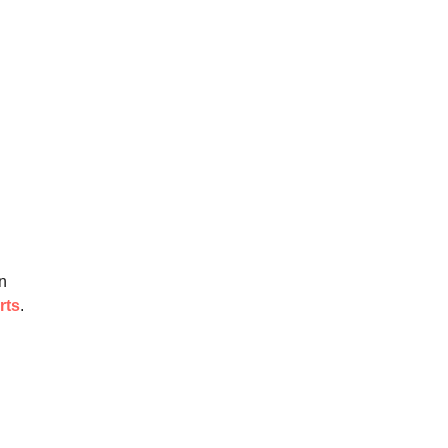
en
rts
.