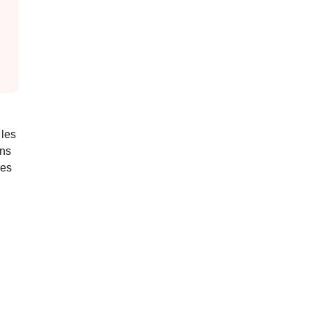
 les
ans
les