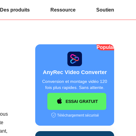
Des produits
Ressource
Soutien
Populaire
AnyRec Video Converter
Conversion et montage vidéo 120
fois plus rapides. Sans attente.
ESSAI GRATUIT
vous
Téléchargement sécurisé
te
ant,