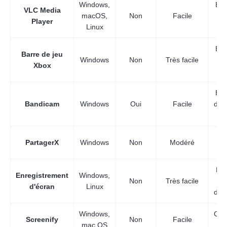
Windows,
Enr
VLC Media
macOS,
Non
Facile
Player
Linux
Enr
Barre de jeu
Windows
Non
Très facile
d'
Xbox
occ
Enr
Bandicam
Windows
Oui
Facile
de 
ha
U
PartagerX
Windows
Non
Modéré
Par
Enregistrement
Windows,
Non
Très facile
d'écran
Linux
dém
Windows,
Cap
Screenify
Non
Facile
mac OS