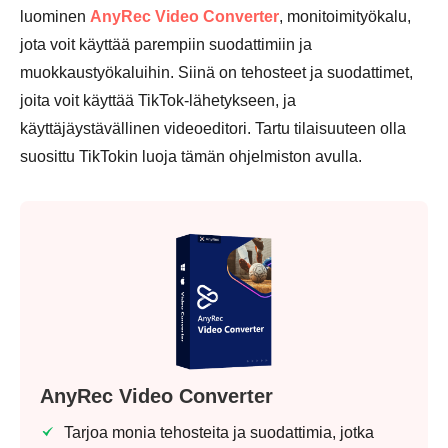
luominen
AnyRec Video Converter
, monitoimityökalu,
jota voit käyttää parempiin suodattimiin ja
muokkaustyökaluihin. Siinä on tehosteet ja suodattimet,
joita voit käyttää TikTok-lähetykseen, ja
käyttäjäystävällinen videoeditori. Tartu tilaisuuteen olla
Vaihe 2.
suosittu TikTokin luoja tämän ohjelmiston avulla.
Vaihe 3.
AnyRec Video Converter
Tarjoa monia tehosteita ja suodattimia, jotka