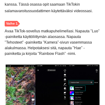
kanssa. Tässä osassa opit saamaan TikTokin
salamavaroitussuodattimen käytettäväksi videossasi.
Avaa TikTok-sovellus matkapuhelimellasi. Napauta "Luo"
-painiketta käyttöliittymän alaosassa. Napauta
"Tehosteet" -painiketta "Kamera"-sivun vasemmassa
alakulmassa. Helpotaksesi sitä, napauta "Hae" -
painiketta ja kirjoita "Rainbow Flash" -nimi.
Vaihe 1.