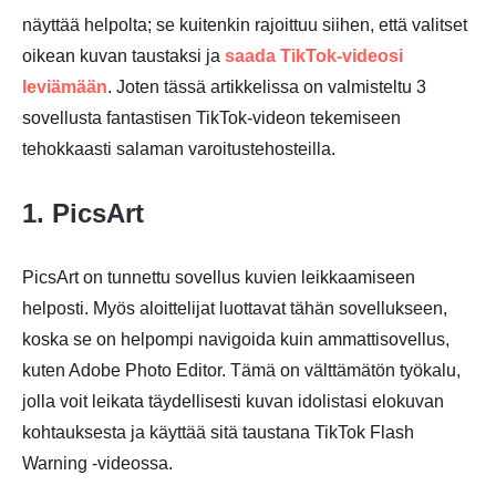
näyttää helpolta; se kuitenkin rajoittuu siihen, että valitset
oikean kuvan taustaksi ja
saada TikTok-videosi
leviämään
. Joten tässä artikkelissa on valmisteltu 3
sovellusta fantastisen TikTok-videon tekemiseen
tehokkaasti salaman varoitustehosteilla.
Vaihe 3.
1. PicsArt
PicsArt on tunnettu sovellus kuvien leikkaamiseen
helposti. Myös aloittelijat luottavat tähän sovellukseen,
koska se on helpompi navigoida kuin ammattisovellus,
kuten Adobe Photo Editor. Tämä on välttämätön työkalu,
jolla voit leikata täydellisesti kuvan idolistasi elokuvan
kohtauksesta ja käyttää sitä taustana TikTok Flash
Warning -videossa.