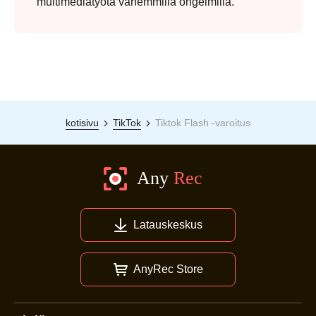
multimediatyötä vähemmillä ongelmilla.
kotisivu
TikTok
Tiktok Flash -varoitus
Latauskeskus
AnyRec Store