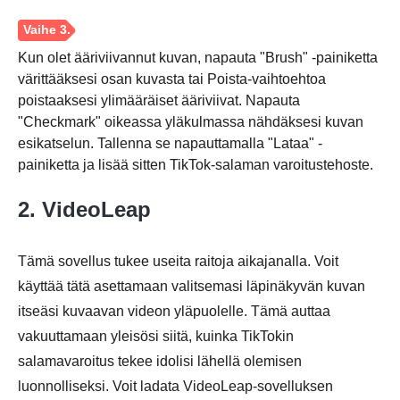
Kun olet ääriviivannut kuvan, napauta "Brush" -painiketta
värittääksesi osan kuvasta tai Poista-vaihtoehtoa
poistaaksesi ylimääräiset ääriviivat. Napauta
"Checkmark" oikeassa yläkulmassa nähdäksesi kuvan
esikatselun. Tallenna se napauttamalla "Lataa" -
painiketta ja lisää sitten TikTok-salaman varoitustehoste.
2. VideoLeap
Vaihe 2.
Tämä sovellus tukee useita raitoja aikajanalla. Voit
käyttää tätä asettamaan valitsemasi läpinäkyvän kuvan
itseäsi kuvaavan videon yläpuolelle. Tämä auttaa
vakuuttamaan yleisösi siitä, kuinka TikTokin
salamavaroitus tekee idolisi lähellä olemisen
luonnolliseksi. Voit ladata VideoLeap-sovelluksen