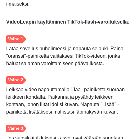
ilmaiseksi.
VideoLeapin käyttäminen TikTok-flash-varoituksella:
Lataa sovellus puhelimeesi ja napauta se auki. Paina
"oranssi"-painiketta valitaksesi TikTok-videon, jonka
haluat salaman varoittamiseen päävalikosta.
Leikkaa video napauttamalla "Jaa"-painiketta suoraan
Vaihe 3.
leikkeen kohdalla. Paikanna ja pysähdy leikkeen
kohtaan, johon liität idolisi kuvan. Napauta "Lisää" -
painiketta lisätäksesi mallistasi läpinäkyvän kuvan.
Jos suosikkijulkkiksesi kasvot ovat väärään suuntaan,