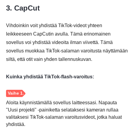
3. CapCut
Vaihe 1.
Vihdoinkin voit yhdistää TikTok-videot yhteen
leikkeeseen CapCutin avulla. Tämä erinomainen
sovellus voi yhdistää videoita ilman viivettä. Tämä
sovellus muokkaa TikTok-salaman varoitusta näyttämään
Vaihe 2.
siltä, että otit vain yhden tallennuskuvan.
Kuinka yhdistää TikTok-flash-varoitus:
Aloita käynnistämällä sovellus laitteessasi. Napauta
"Uusi projekti" -painiketta selataksesi kameran rullaa
Vaihe 3.
valitaksesi TikTok-salaman varoitusvideot, jotka haluat
yhdistää.