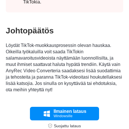
TikTokia.
Johtopäätös
Löydät TikTok-muokkausprosessin olevan hauskaa.
Oikeilla työkaluilla voit saada TikTokin
salamavaroitusvideoista näyttämään luonnollisilta, ja
muut ihmiset saattavat haluta hypätä trendiin. Käytä vain
AnyRec Video Converteria saadaksesi lisää suodattimia
ja tehosteita ja paranna TikTok-videoitasi houkutellaksesi
lisää katsojia. Jos sinulla on kysyttävää tai ehdotuksia,
ota meihin yhteyttä nyt!
Ilmainen lataus
Windowsille
Suojattu lataus