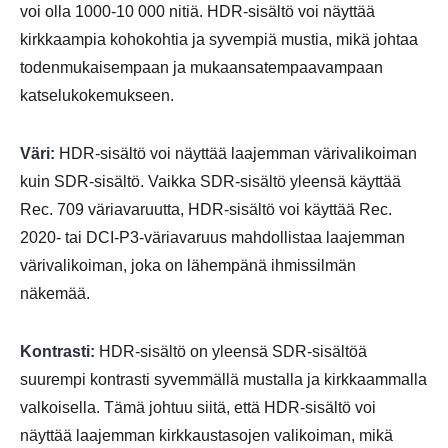
voi olla 1000-10 000 nitiä. HDR-sisältö voi näyttää
kirkkaampia kohokohtia ja syvempiä mustia, mikä johtaa
todenmukaisempaan ja mukaansatempaavampaan
katselukokemukseen.
Väri:
HDR-sisältö voi näyttää laajemman värivalikoiman
kuin SDR-sisältö. Vaikka SDR-sisältö yleensä käyttää
Rec. 709 väriavaruutta, HDR-sisältö voi käyttää Rec.
2020- tai DCI-P3-väriavaruus mahdollistaa laajemman
värivalikoiman, joka on lähempänä ihmissilmän
näkemää.
Kontrasti:
HDR-sisältö on yleensä SDR-sisältöä
suurempi kontrasti syvemmällä mustalla ja kirkkaammalla
valkoisella. Tämä johtuu siitä, että HDR-sisältö voi
näyttää laajemman kirkkaustasojen valikoiman, mikä