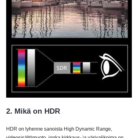
2. Mikä on HDR
HDR on lyhenne sanoista High Dynamic Range,
videosisältömuoto, jonka kirkkaus- ja värivalikoima on