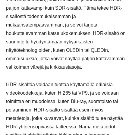
paljon kattavampi kuin SDR-sisältö. Tämä tekee HDR-
sisällöstä todenmukaisemman ja
mukaansatempaavamman, ja se voi tarjota
houkuttelevamman katselukokemuksen. HDR-sisältö on
suunniteltu hyödyntämään nykyaikaisten
näyttöteknologioiden, kuten OLEDin tai QLEDin,
ominaisuuksia, jotka voivat näyttää paljon kattavamman
valikoiman värejä ja kirkkaustasoja.
HDR-sisältöä voidaan tuottaa käyttämällä erilaisia
videokoodekkeja, kuten H.265 tai VP9, ja se voidaan
toimittaa eri muodoissa, kuten Blu-ray, suoratoisto tai
pelaaminen. HDR-sisältö sisältää usein myös
metatietoja, jotka kuvaavat, kuinka sisältö tulee näyttää
HDR-yhteensopivassa laitteessa. Nämä metatiedot