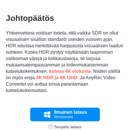
Johtopäätös
Yhteenvetona voidaan todeta, että vaikka SDR on ollut
visuaalisen sisällön standardi useiden vuosien ajan,
HDR edustaa merkittävää harppausta visuaalisen laadun
suhteen. Koska HDR pystyy näyttämään laajemman
valikoiman värejä ja kirkkaustasoja, se tarjoaa
mukaansatempaavamman ja todenmukaisemman
katselukokemuksen.
katsoa 4K elokuvia
. Niiden välillä
on myös eroja
4K HDR ja 4K UHD
. Ja AnyRec Video
Converter voi auttaa sinua parantamaan
katselukokemustasi.
Ilmainen lataus
Windowsille
Suojattu lataus