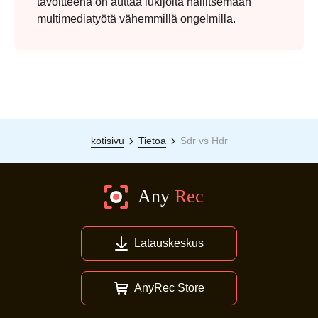
tavoitteena on auttaa lukijoita hallitsemaan
multimediatyötä vähemmillä ongelmilla.
kotisivu
Tietoa
Sdr vs Hdr
Latauskeskus
AnyRec Store