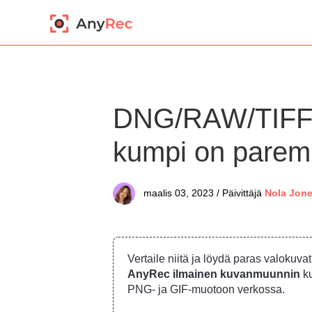
DNG/RAW/TIFF/
kumpi on parem
maalis 03, 2023 / Päivittäjä
Nola Jon
Vertaile niitä ja löydä paras valokuva
AnyRec ilmainen kuvanmuunnin
ku
PNG- ja GIF-muotoon verkossa.