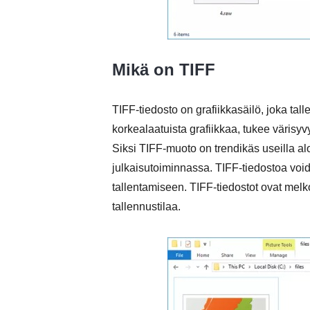
Mikä on TIFF
TIFF-tiedosto on grafiikkasäilö, joka ta
korkealaatuista grafiikkaa, tukee värisyvyy
Siksi TIFF-muoto on trendikäs useilla al
julkaisutoiminnassa. TIFF-tiedostoa vo
tallentamiseen. TIFF-tiedostot ovat melko
tallennustilaa.