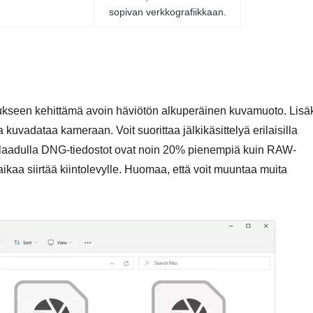
sopivan verkkografiikkaan.
kseen kehittämä avoin häviötön alkuperäinen kuvamuoto. Lisä
kuvadataa kameraan. Voit suorittaa jälkikäsittelyä erilaisilla
nlaadulla DNG-tiedostot ovat noin 20% pienempiä kuin RAW-
 aikaa siirtää kiintolevylle. Huomaa, että voit muuntaa muita