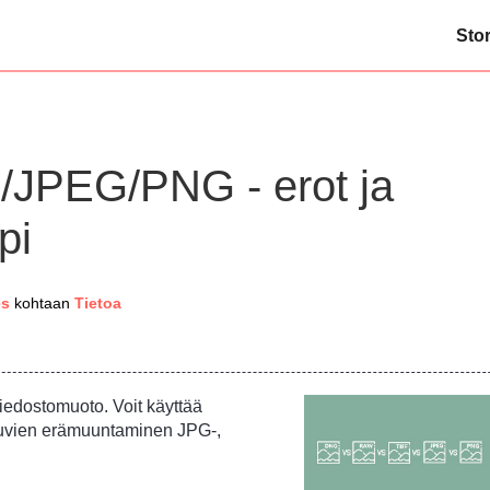
Sto
JPEG/PNG - erot ja
pi
es
kohtaan
Tietoa
tiedostomuoto. Voit käyttää
vien erämuuntaminen JPG-,