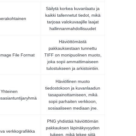
Säilytä korkea kuvanlaatu ja
kaikki tallennetut tiedot, mikä
erakohtainen
tarjoaa valokuvaajille laajat
hallinnanmahdollisuudet
Häviöttömästä
pakkauksestaan tunnettu
Image File Format
TIFF on monipuolinen muoto,
joka sopii ammattimaiseen
tulostukseen ja arkistointiin.
Häviöllinen muoto
tiedostokoon ja kuvanlaadun
Yhteinen
tasapainottamiseen, mikä
sasiantuntijaryhmä
sopii parhaiten verkkoon,
sosiaaliseen mediaan jne.
PNG yhdistää häviöttömän
pakkauksen läpinäkyvyyden
va verkkografiikka
tukeen, mikä tekee siitä