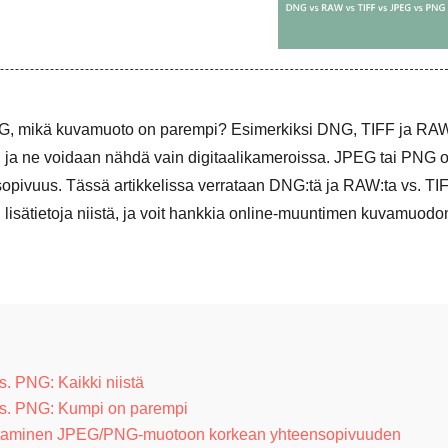
G, mikä kuvamuoto on parempi? Esimerkiksi DNG, TIFF ja RA
a, ja ne voidaan nähdä vain digitaalikameroissa. JPEG tai PNG 
opivuus. Tässä artikkelissa verrataan DNG:tä ja RAW:ta vs. TI
lisätietoja niistä, ja voit hankkia online-muuntimen kuvamuodo
. PNG: Kaikki niistä
s. PNG: Kumpi on parempi
taminen JPEG/PNG-muotoon korkean yhteensopivuuden