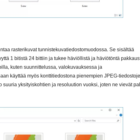
llentaa rasterikuvat tunnistekuvatiedostomuodossa. Se sisältää
ttä 1 bitistä 24 bittiin ja tukee häviöllistä ja häviötöntä pakkaus
oilla, kuten suunnittelussa, valokuvauksessa ja
idaan käyttää myös konttitiedostona pienempien JPEG-tiedostoj
 suuria yksityiskohtien ja resoluution vuoksi, joten ne vievät pa