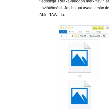
tiedostoja. Raaka-muodon merkittävin et
häviöttömästi. Jos haluat avata tämän t
Able RAWeria.