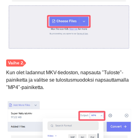
Kun olet ladannut MKV-tiedoston, napsauta "Tuloste"-
painiketta ja valitse se tulostusmuodoksi napsauttamalla
Vaihe 1.
"MP4"-painiketta.