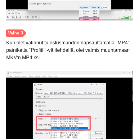
Kun olet valinnut tulostusmuodon napsauttamalla "MP4"-
Vaihe 1.
painiketta "Profiili"-välilehdellä, olet valmis muuntamaan
MKV:n MP4:ksi.