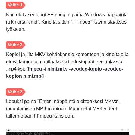
Vaihe 2.
Kun olet asentanut FFmpegin, paina Windows-näppäintä
ja kirjoita "cmd". Kirjoita sitten "FFmpeg" käynnistääksesi
työkalun.
Kopioi ja liitä MKV-kohdekansio komentoon ja kirjoita alla
oleva komento muuttaaksesi tiedostopäätteen .mkv:stä
.mp4:ksi:
ffmpeg -i nimi.mkv -vcodec-kopio -acodec-
kopion nimi.mp4
Lopuksi paina "Enter"-näppäintä aloittaaksesi MKV:n
muuntamisen MP4-muotoon. Muunnetut MP4-videot
tallennetaan FFmpeg-kansioon.