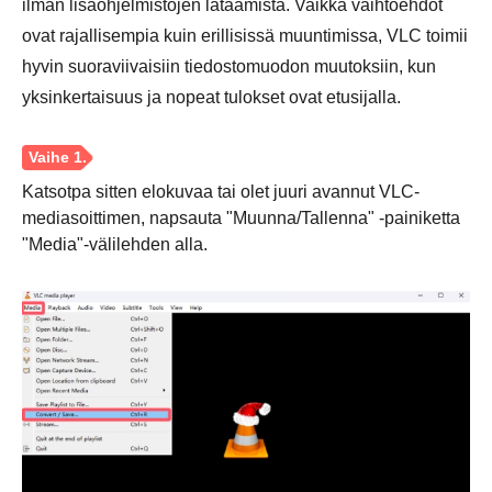
ilman lisäohjelmistojen lataamista. Vaikka vaihtoehdot
ovat rajallisempia kuin erillisissä muuntimissa, VLC toimii
hyvin suoraviivaisiin tiedostomuodon muutoksiin, kun
yksinkertaisuus ja nopeat tulokset ovat etusijalla.
Vaihe 3.
Katsotpa sitten elokuvaa tai olet juuri avannut VLC-
mediasoittimen, napsauta "Muunna/Tallenna" -painiketta
"Media"-välilehden alla.