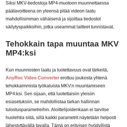
Siksi MKV-tiedostoja MP4-muotoon muunnettaessa
päätavoitteena on yleensä pitää videon laatu
mahdollisimman vähäisenä ja sijoittaa tiedostot
säilytyspaikkoihin, jotka useammat laitteet tunnistavat.
Tehokkain tapa muuntaa MKV
MP4:ksi
Kun muunnosten laatu ja luotettavuus ovat tärkeitä,
AnyRec Video Converter
erottuu joukosta yhtenä
tehokkaimmista työkaluista MKV:n muuntamiseen
MP4:ksi. Sen sijaan, että luotettaisiin yleisiin
esiasetuksiin, se mahdollistaa tarkan hallinnan
tulostusparametreihin. Aloittelijoidenkaan ei tarvitse
huolehtia siitä, sillä kaikki parametrit näytetään helposti
lähestyttävällä tavalla. Tämä on erityisen hyödyllistä