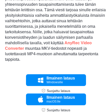
yhteensopivuuden tasapainottamisesta tulee tämän
tehtävän kriittisin osa. Tämä viesti tarjoaa sinulle erilaisia
yksityiskohtaisia vaiheita ammattilaistyökaluista ilmaisiin
vaihtoehtoihin, jotka auttavat sinua tehtävän
suorittamisessa, ja jokaisella menetelmällä on oma
tarkoituksensa. Niille, jotka haluavat tasapainottaa
Vaihe 3.
konversiotiheyden ja laadun säilymisen parhaalla
mahdollisella tavalla, voit käyttää
AnyRec Video
Converter
muuntaa MKV-tiedostot nopeasti ja
luotettavasti MP4-muotoon aiheuttamatta tarpeetonta
tappiota.
Ilmainen lataus
Windowsille
Suojattu lataus
Ilmainen lataus
macOS:lle
Suojattu lataus