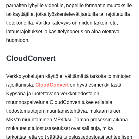
parhaiten lyhyille videoille, nopeille formaatin muutoksille
tai käyttäjille, jotka työskentelevät jaetuilla tai rajoitetuilla
tietokoneilla. Vaikka kätevyys on niiden tärkein etu,
latausrajoitukset ja käsittelynopeus on aina otettava
huomioon.
CloudConvert
Verkkotyökalujen käyttö ei välttämättä tarkoita toimintojen
rajoittumista.
CloudConvert
on hyvä esimerkki tästä.
Kypsänä ja luotettavana verkkotiedostojen
muunnospalveluna CloudConvert tukee erilaisia
tiedostomuotojen muuntamistehtäviä, mukaan lukien
MKV:n muuntaminen MP4:ksi. Tämän prosessin aikana
mukautetut tulostusasetukset ovat sallittuja, mikä
tarkoittaa, että voit säätää tulostustiedostoasi suhteellisen