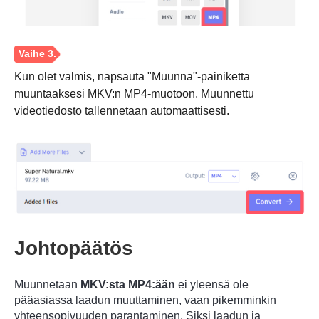
Kun olet valmis, napsauta "Muunna"-painiketta
muuntaaksesi MKV:n MP4-muotoon. Muunnettu
videotiedosto tallennetaan automaattisesti.
Vaihe 2.
Johtopäätös
Muunnetaan
MKV:sta MP4:ään
ei yleensä ole
pääasiassa laadun muuttaminen, vaan pikemminkin
yhteensopivuuden parantaminen. Siksi laadun ja