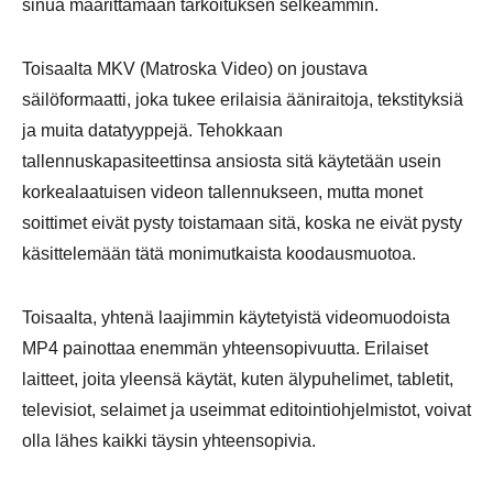
sinua määrittämään tarkoituksen selkeämmin.
Toisaalta MKV (Matroska Video) on joustava
säilöformaatti, joka tukee erilaisia ääniraitoja, tekstityksiä
ja muita datatyyppejä. Tehokkaan
tallennuskapasiteettinsa ansiosta sitä käytetään usein
korkealaatuisen videon tallennukseen, mutta monet
soittimet eivät pysty toistamaan sitä, koska ne eivät pysty
käsittelemään tätä monimutkaista koodausmuotoa.
Toisaalta, yhtenä laajimmin käytetyistä videomuodoista
MP4 painottaa enemmän yhteensopivuutta. Erilaiset
laitteet, joita yleensä käytät, kuten älypuhelimet, tabletit,
televisiot, selaimet ja useimmat editointiohjelmistot, voivat
olla lähes kaikki täysin yhteensopivia.