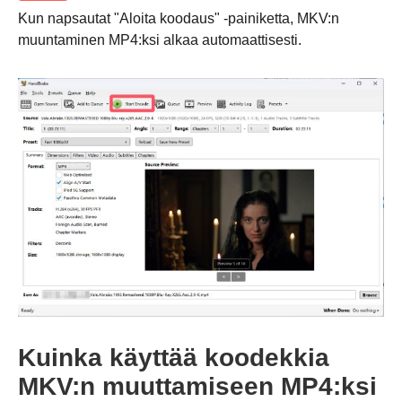
Kun napsautat "Aloita koodaus" -painiketta, MKV:n
muuntaminen MP4:ksi alkaa automaattisesti.
Kuinka käyttää koodekkia
Vaihe 1.
MKV:n muuttamiseen MP4:ksi