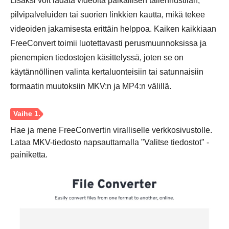
Lisäksi voit ladata videoita paikallisen tallennustilan,
pilvipalveluiden tai suorien linkkien kautta, mikä tekee
videoiden jakamisesta erittäin helppoa. Kaiken kaikkiaan
FreeConvert toimii luotettavasti perusmuunnoksissa ja
pienempien tiedostojen käsittelyssä, joten se on
käytännöllinen valinta kertaluonteisiin tai satunnaisiin
formaatin muutoksiin MKV:n ja MP4:n välillä.
Hae ja mene FreeConvertin viralliselle verkkosivustolle.
Lataa MKV-tiedosto napsauttamalla "Valitse tiedostot" -
painiketta.