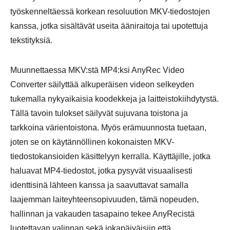
työskenneltäessä korkean resoluution MKV-tiedostojen
kanssa, jotka sisältävät useita ääniraitoja tai upotettuja
tekstityksiä.
Muunnettaessa MKV:stä MP4:ksi AnyRec Video
Converter säilyttää alkuperäisen videon selkeyden
tukemalla nykyaikaisia koodekkeja ja laitteistokiihdytystä.
Tällä tavoin tulokset säilyvät sujuvana toistona ja
tarkkoina värientoistona. Myös erämuunnosta tuetaan,
joten se on käytännöllinen kokonaisten MKV-
tiedostokansioiden käsittelyyn kerralla. Käyttäjille, jotka
haluavat MP4-tiedostot, jotka pysyvät visuaalisesti
identtisinä lähteen kanssa ja saavuttavat samalla
laajemman laiteyhteensopivuuden, tämä nopeuden,
hallinnan ja vakauden tasapaino tekee AnyRecistä
luotettavan valinnan sekä jokapäiväisiin että