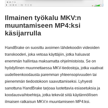
Ilmainen työkalu MKV:n
muuntamiseen MP4:ksi
käsijarrulla
HandBrake on suosittu avoimen lähdekoodin videoiden
transkooderi, joka vetoaa käyttäjiin, jotka haluavat
enemmän hallintaa maksamatta ohjelmistoista. Se on
Vaihe 3.
hyödyllinen muunnettaessa MKV-tiedostoja, jotka vaativat
uudelleenkoodausta paremman yhteensopivuuden tai
pienemmän tiedostokoon saavuttamiseksi. Lyhyesti
sanottuna HandBrake tarjoaa luotettavia esiasetuksia ja
koodausvaihtoehtoja, jotka tekevät siitä käytännöllisen
ilmaisen ratkaisun MKV:n muuntamiseen MP4:ksi.