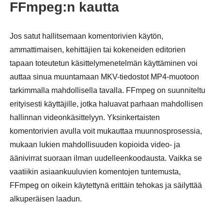
FFmpeg:n kautta
Jos satut hallitsemaan komentorivien käytön,
ammattimaisen, kehittäjien tai kokeneiden editorien
tapaan toteutetun käsittelymenetelmän käyttäminen voi
auttaa sinua muuntamaan MKV-tiedostot MP4-muotoon
tarkimmalla mahdollisella tavalla. FFmpeg on suunniteltu
erityisesti käyttäjille, jotka haluavat parhaan mahdollisen
hallinnan videonkäsittelyyn. Yksinkertaisten
komentorivien avulla voit mukauttaa muunnosprosessia,
mukaan lukien mahdollisuuden kopioida video- ja
äänivirrat suoraan ilman uudelleenkoodausta. Vaikka se
vaatiikin asiaankuuluvien komentojen tuntemusta,
FFmpeg on oikein käytettynä erittäin tehokas ja säilyttää
alkuperäisen laadun.