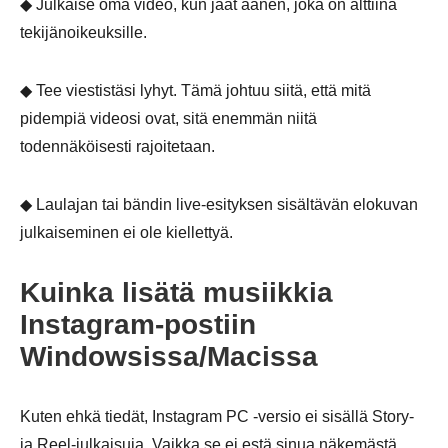
◆ Julkaise oma video, kun jaat äänen, joka on alttiina
tekijänoikeuksille.
◆ Tee viestistäsi lyhyt. Tämä johtuu siitä, että mitä
pidempiä videosi ovat, sitä enemmän niitä
todennäköisesti rajoitetaan.
◆ Laulajan tai bändin live-esityksen sisältävän elokuvan
julkaiseminen ei ole kiellettyä.
Kuinka lisätä musiikkia
Instagram-postiin
Windowsissa/Macissa
Kuten ehkä tiedät, Instagram PC -versio ei sisällä Story-
ja Reel-julkaisuja. Vaikka se ei estä sinua näkemästä