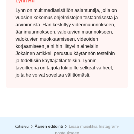
Lynn Hu
Lynn on multimediasisällön asiantuntija, jolla on
vuosien kokemus ohjelmistojen testaamisesta ja
arvioinnista. Hän keskittyy videomuunnokseen,
äänimuunnokseen, valokuvien muunnokseen,
valokuvien muokkaamiseen, videoiden
korjaamiseen ja niihin liittyviin aiheisiin.
Jokainen artikkeli perustuu käytännön testeihin
ja todellisiin käyttäjätilanteisiin. Lynnin
tavoitteena on tarjota lukijoille selkeät vaiheet,
joita he voivat soveltaa välittömästi.
kotisivu
Äänen editointi
Lisää musiikkia Instagram-
postaukseen