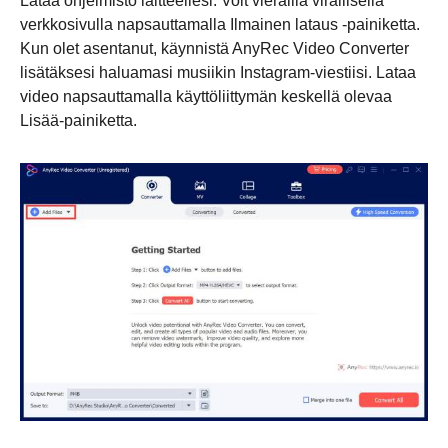
Lataa ohjelmisto laitteellesi. Voit vierailla virallisella
verkkosivulla napsauttamalla Ilmainen lataus -painiketta.
Kun olet asentanut, käynnistä AnyRec Video Converter
lisätäksesi haluamasi musiikin Instagram-viestiisi. Lataa
video napsauttamalla käyttöliittymän keskellä olevaa
Lisää-painiketta.