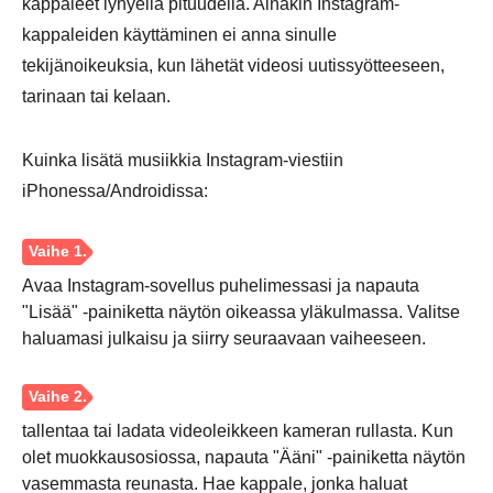
kappaleet lyhyellä pituudella. Ainakin Instagram-
kappaleiden käyttäminen ei anna sinulle
tekijänoikeuksia, kun lähetät videosi uutissyötteeseen,
Vaihe 4.
tarinaan tai kelaan.
Kuinka lisätä musiikkia Instagram-viestiin
iPhonessa/Androidissa:
Avaa Instagram-sovellus puhelimessasi ja napauta
"Lisää" -painiketta näytön oikeassa yläkulmassa. Valitse
haluamasi julkaisu ja siirry seuraavaan vaiheeseen.
tallentaa tai ladata videoleikkeen kameran rullasta. Kun
olet muokkausosiossa, napauta "Ääni" -painiketta näytön
vasemmasta reunasta. Hae kappale, jonka haluat