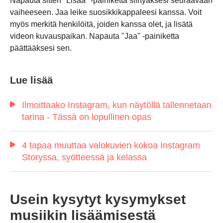
Napauta sitten "Lisää" -painiketta siirtyäksesi seuraavaan
vaiheeseen. Jaa leike suosikkikappaleesi kanssa. Voit
myös merkitä henkilöitä, joiden kanssa olet, ja lisätä
videon kuvauspaikan. Napauta "Jaa" -painiketta
päättääksesi sen.
Lue lisää
Ilmoittaako Instagram, kun näytöllä tallennetaan
tarina - Tässä on lopullinen opas
4 tapaa muuttaa valokuvien kokoa Instagram
Storyssa, syötteessä ja kelassa
Usein kysytyt kysymykset
Vaihe 1.
musiikin lisäämisestä