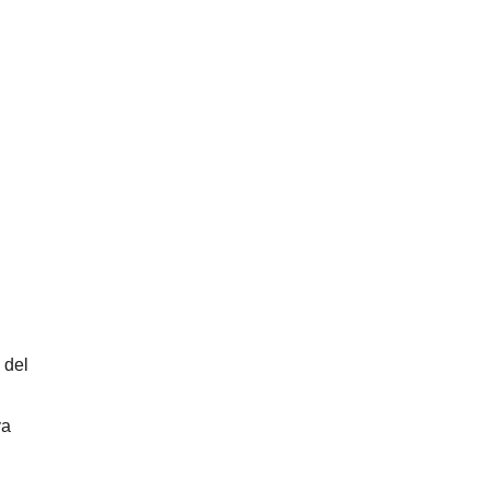
 del
ya