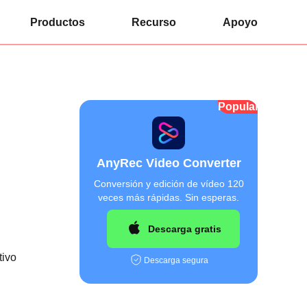
Productos
Recurso
Apoyo
Popular
AnyRec Video Converter
Conversión y edición de vídeo 120
veces más rápidas. Sin esperas.
Descarga gratis
tivo
Descarga segura