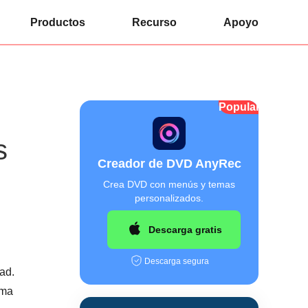
Productos
Recurso
Apoyo
Popular
s
Creador de DVD AnyRec
Crea DVD con menús y temas
personalizados.
Descarga gratis
Descarga segura
ad.
ema