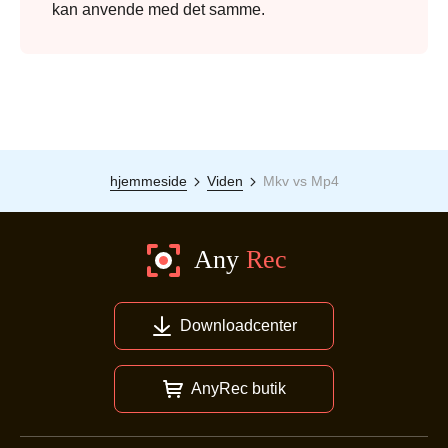
kan anvende med det samme.
hjemmeside
Viden
Mkv vs Mp4
Downloadcenter
AnyRec butik