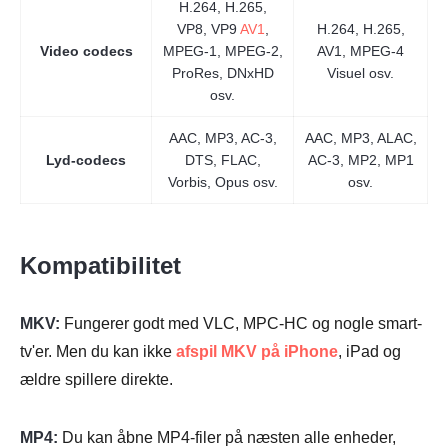
H.264, H.265,
VP8, VP9
AV1
,
H.264, H.265,
Video codecs
MPEG-1, MPEG-2,
AV1, MPEG-4
ProRes, DNxHD
Visuel osv.
osv.
AAC, MP3, AC-3,
AAC, MP3, ALAC,
Lyd-codecs
DTS, FLAC,
AC-3, MP2, MP1
Vorbis, Opus osv.
osv.
Kompatibilitet
MKV:
Fungerer godt med VLC, MPC-HC og nogle smart-
tv'er. Men du kan ikke
afspil MKV på iPhone
, iPad og
ældre spillere direkte.
MP4:
Du kan åbne MP4-filer på næsten alle enheder,