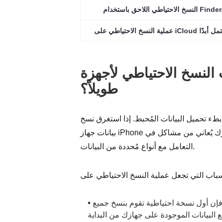
باستخدام Finder/iTunes
 عالقة ولا تكتمل أبدًا
لاحتياطي لأجهزة iPhone وقتاً
طويلاً؟
بطء تحميل البيانات المُحبط. إذا استغرق نسخ
بيانات جهاز iPhone احتياطيًا وقتًا طويلاً، فقد لا يكون ذلك خللًا عشوائيًا؛ بل قد يكون جهازك يُعاني من مشاكل في
التعامل مع أنواع مُحددة من البيانات.
 فإن أول نسخة احتياطية تقوم بنسخ جميع