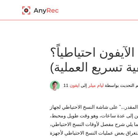
آيفون احتياطياً؟
ية تسريع العملية)
ليام ميلر
إلى
ايفون
تين إلى عدة ساعات، وهو وقت طويل ومحبط،
يما يلي شرح مفصل لأوقات النسخ الاحتياطي،
ليات النسخ الاحتياطي لأجهزة iPhone وقتًا طويلاً، بالإضافة إلى حلول فعّالة وأداة لضمان