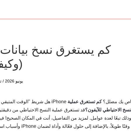
كم يستغرق نسخ بيانات ال
(وكيف
11 يونيو 2026 / تم التحديث بواسطة
المتبقي المقدر..." على شاشة النسخ الاحتياطي لجهاز iPhone الخاص بك مضلل؟
كم تستغرق عملية
نسخ الاحتياطي للآيفون؟
قد تستغرق عملية النسخ الاحتياطي من دقيق
ذلك تبعًا لعدة عوامل. لمزيد من التفاصيل، أنت في المكان الصحيح! ف
وأسباب استغراق بعض عم