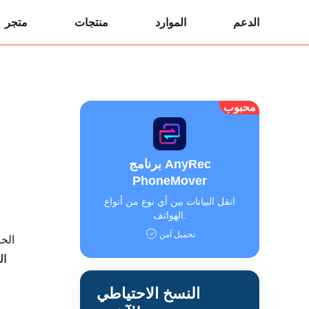
الدعم
الموارد
منتجات
متجر
محبوب
برنامج AnyRec
PhoneMover
انقل البيانات بين أي نوع من أنواع
الهواتف.
تحميل آمن
هل شريط "الوقت 
ال
و
النسخ الاحتياطي