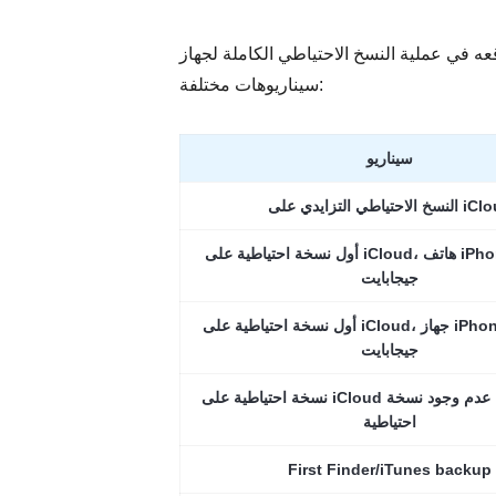
 الاحتياطي الكاملة لجهاز iPhone، إليك ملخص سريع للأوقات بناءً على
سيناريوهات مختلفة:
سيناريو
ياطي التزايدي على iCloud
أول نسخة احتياطية على iCloud، هاتف iPhone بسعة 64
جيجابايت
أول نسخة احتياطية على iCloud، جهاز iPhone بسعة 256
جيجابايت
نسخة احتياطية على iCloud بعد أشهر من عدم وجود نسخة
احتياطية
First Finder/iTunes backup