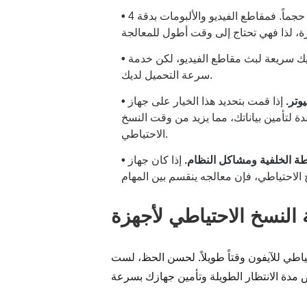
تُعد ملفات الوسائط هي الأثقل حجماً. فمقاطع الفيديو والألبومات بدقة 4K تستهلك
ة لبث مقاطع الفيديو، لكن خدمة iCloud تعتمد على
سرعة التحميل لديك.
وتر.
إذا قمت بتحديد هذا الخيار على جهاز Mac أو الكمبيوتر الشخصي،
 لتأمين بياناتك، مما يزيد من وقت النسخ
الاحتياطي.
شطة الخلفية ومشاكل النظام.
إذا كان جهاز iPhone الخاص بك يقوم بتحديث التطبيقات أو تشغيل تطبيقات ثقيلة
تياطي للآيفون وقتاً طويلاً. لحسن الحظ، لست