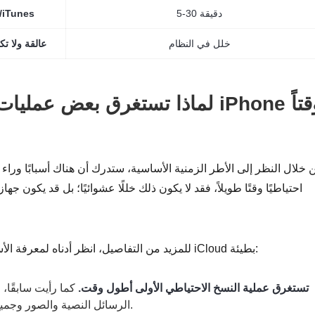
5-30 دقيقة
النسخ الاحتياطي اللاحق 
خلل في النظام
عملية النسخ الاحتياطي على iCloud
لماذا تستغرق بعض عمليات النسخ ا
 خلال النظر إلى الأطر الزمنية الأساسية، ستدرك أن هناك أسبابًا وراء 
للمزيد من التفاصيل، انظر أدناه لمعرفة الأسباب التي تجعل عملية النسخ الاحتياطي على iCloud بطيئة:
• تستغرق عملية النسخ الاحتياطي الأولى أطول وقت.
كما رأيت سابقًا،
الرسائل النصية والصور وجميع البيانات الموجودة على جهازك من البداية.