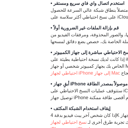
• استخدم اتصال واي فاي سريع ومستقر
 متصلاً بنطاق شبكة عالي السرعة للحصول
تياطي أكثر سلاسة على iCloud.
• قم بإزالة الملفات غير الضرورية أولاً
دمها، والصور المحذوفة، ومرفقات الفيديو من
نسخ الاحتياطي مباشرة إلى جهاز الكمبيوتر
إذا كانت لديك نسخة احتياطية بطيئة على iCloud، فحاول نقلها مباشرةً إلى جهاز كمبيوتر. وصّل جهاز iPhone
احتياطي لجهاز iPhone إلى جهاز Mac
iP الخاص بك موصولاً بمصدر الطاقة
ستتوقف عمليات النسخ الاحتياطي على iCloud مؤقتًا إذا انخفضت شحنة البطارية لتوفير الطاقة. لذا، احرص على
• إيقاف استخدام الشبكة المكثف
إذا كان شخص آخر يبث فيديو بدقة 4K أو لديه تحديث لعبة في منزلك، فسيضطر جهاز iPhone الخاص بك إلى
ك تجربة طرق أخرى لـ
نسخ احتياطي لجهاز