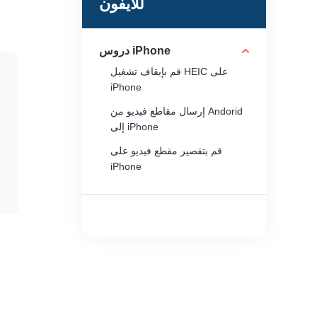
للآيفون
دروس iPhone
قم بإيقاف تشغيل HEIC على
iPhone
إرسال مقاطع فيديو من Andorid
إلى iPhone
قم بتقصير مقطع فيديو على
iPhone
حذف جهات الاتصال على iPhone
تحويل مقاطع فيديو iPhone إلى
MP4
فون صانع النغمات