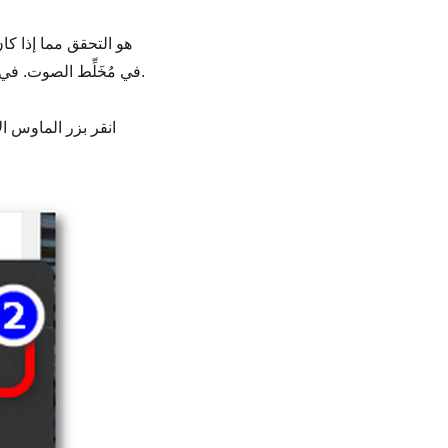
في مُخَلِّط الصوت. في بعض الأحيان، يُكتم الصوت عن طريق الخطأ، وهذا ما يُفسر عدم تسجيل أي صوت عبر التطبيق.
انقر بزر الماوس ا