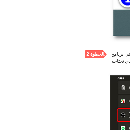
طًا على أدنى
الخطوة 2.