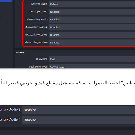
ى "تطبيق" لحفظ التغييرات. ثم قم بتسجيل مقطع فيديو تجريبي قصير للت