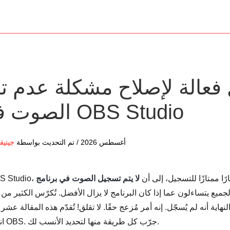
الصوت في برنامج OBS Studio
07 أغسطس 2026 / تم التحديث بواسطة
جينيف
 تُعد هذه الأداة خيارًا ممتازًا للتسجيل، إلى أن
لجميع يتساءلون عما إذا كان البرنامج لا يزال الأفضل. تُكرّس الكثير 
اية أنه لم يُسجّل. إنه أمر مُزعج حقًا. لا تقلق! تُقدّم هذه المقالة ع
انقطاع الصوت في برنامج OBS. جرّب كل طريقة منها لتحديد الأنسب لك.