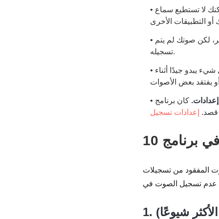
نك لا تستطيع سماع
•
، لكن صوتك لم يتم
•
تسجيله.
يء يبدو جيدًا أثناء
•
إعدادات.
كان برنامج OBS يسجل الصوت بشكل صحيح
•
 قصد.
ك الآن البدء في استكشاف وتجربة الطرق العشر الفعّالة
أكثر شيوعًا)