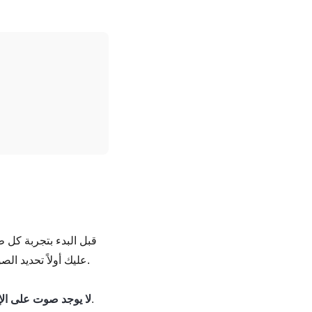
قبل البدء بتجربة كل
برنامج OBS، عليك أولاً تحديد الصوت المفقود من تسجيلك. سيساعدك هذا في إيجاد الحل المناسب لاستخدامه لاحقاً.
- التسجيل لا يحتوي على صوت، بما في ذلك صوت الميكروفون وصوت سطح المكتب.
لا يوجد صوت على ال