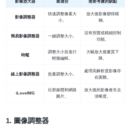
影像放大器
最適合
需要考慮的缺點
快速調整像素大
放大後影像變得模
影像調整器
小。
糊。
沒有預覽或精細控制
簡易影像調整器
一鍵調整大小。
功能。
調整大小並進行
大幅放大後畫質下
時髦
輕微編輯。
降。
處理高解析度影像存
線上影像調整器
批量調整大小。
在困難。
社群媒體和網路
放大後的影像會失去
iLoveIMG
圖片。
清晰度。
1. 圖像調整器