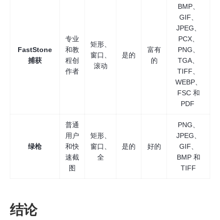
BMP、
GIF、
JPEG、
专业
PCX、
矩形、
FastStone
和教
富有
PNG、
窗口、
是的
捕获
程创
的
TGA、
滚动
作者
TIFF、
WEBP、
FSC 和
PDF
普通
PNG、
用户
矩形、
JPEG、
绿枪
和快
窗口、
是的
好的
GIF、
速截
全
BMP 和
图
TIFF
结论
第 3 步。