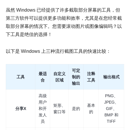
虽然 Windows 已经提供了许多截取部分屏幕的工具，但
第三方软件可以提供更多功能和效率，尤其是在您经常截
取部分屏幕的情况下。您需要滚动图片或图像编辑吗？以
下工具是绝佳的选择！
步骤1。
以下是 Windows 上三种流行截图工具的快速比较：
可定
最适
自定义
注释
工具
制的
输出格式
合
区域
工具
输出
第2步。
高级
PNG、
用户
JPEG、
矩形、
基本
分享X
和开
是的
GIF、
窗口等
的
发人
BMP 和
员
TIFF