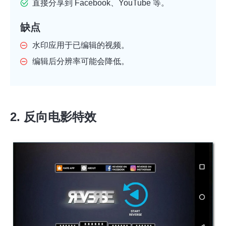
直接分享到 Facebook、YouTube 等。
缺点
水印应用于已编辑的视频。
编辑后分辨率可能会降低。
2. 反向电影特效