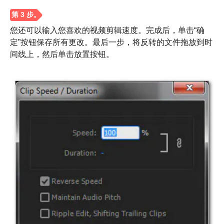
您还可以输入您喜欢的视频剪辑速度。完成后，单击“确
定”按钮保存所有更改。最后一步，将反转的文件拖放到时
间线上，然后单击放置按钮。
步骤1。
第2步。