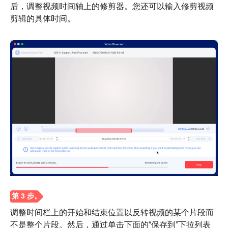
后，调整视频时间轴上的修剪器。您还可以输入修剪视频
剪辑的具体时间。
第2步。
调整时间栏上的开始和结束位置以反转视频的某个片段而
不是整个片段。然后，通过单击下面的“保存到”下拉列表