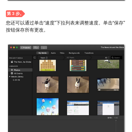
您还可以通过单击“速度”下拉列表来调整速度。单击“保存”
按钮保存所有更改。
步骤1。