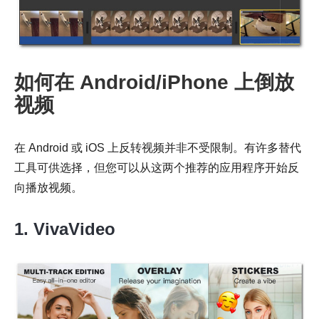
第2步。
如何在 Android/iPhone 上倒放
视频
在 Android 或 iOS 上反转视频并非不受限制。有许多替代
工具可供选择，但您可以从这两个推荐的应用程序开始反
向播放视频。
1. VivaVideo