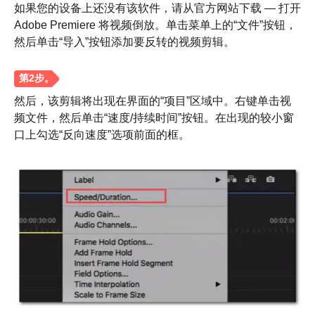
如果您的设备上还没有该软件，请从官方网站下载 — 打开
Adobe Premiere 将视频倒放。单击菜单上的“文件”按钮，
然后单击“导入”按钮添加要反转的视频剪辑。
然后，该剪辑将出现在界面的“项目”区域中。右键单击视
频文件，然后单击“速度/持续时间”按钮。在出现的较小窗
口上勾选“反向速度”选项前面的框。