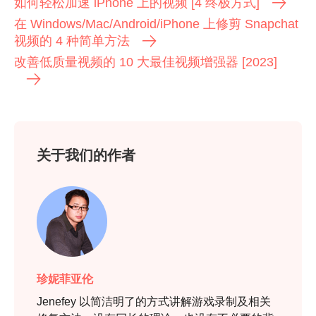
如何轻松加速 iPhone 上的视频 [4 终极方式]
在 Windows/Mac/Android/iPhone 上修剪 Snapchat
视频的 4 种简单方法
改善低质量视频的 10 大最佳视频增强器 [2023]
关于我们的作者
珍妮菲亚伦
Jenefey 以简洁明了的方式讲解游戏录制及相关