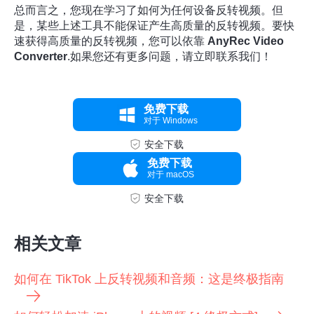
总而言之，您现在学习了如何为任何设备反转视频。但
是，某些上述工具不能保证产生高质量的反转视频。要快
速获得高质量的反转视频，您可以依靠
AnyRec Video
Converter
.如果您还有更多问题，请立即联系我们！
免费下载
对于 Windows
安全下载
免费下载
对于 macOS
安全下载
相关文章
如何在 TikTok 上反转视频和音频：这是终极指南