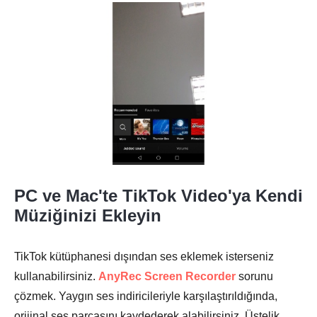
Adım 2.
Aşama 3.
PC ve Mac'te TikTok Video'ya Kendi
Adım 4.
Müziğinizi Ekleyin
TikTok kütüphanesi dışından ses eklemek isterseniz
kullanabilirsiniz.
AnyRec Screen Recorder
sorunu
çözmek. Yaygın ses indiricileriyle karşılaştırıldığında,
Adım 5.
orijinal ses parçasını kaydederek alabilirsiniz. Üstelik