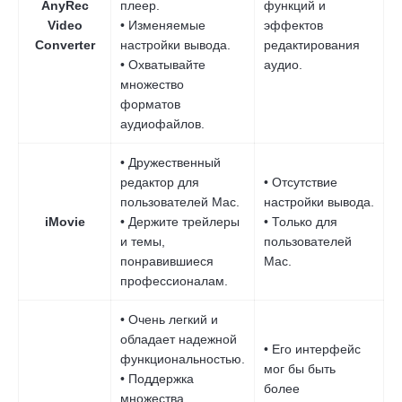
AnyRec
плеер.
функций и
Video
• Изменяемые
эффектов
Converter
настройки вывода.
редактирования
• Охватывайте
аудио.
множество
форматов
аудиофайлов.
• Дружественный
редактор для
• Отсутствие
пользователей Mac.
настройки вывода.
iMovie
• Держите трейлеры
• Только для
и темы,
пользователей
понравившиеся
Mac.
профессионалам.
• Очень легкий и
обладает надежной
• Его интерфейс
функциональностью.
мог бы быть
• Поддержка
более
множества