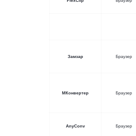
FlexClip
Браузер
Замзар
Браузер
МКонвертер
Браузер
AnyConv
Браузер