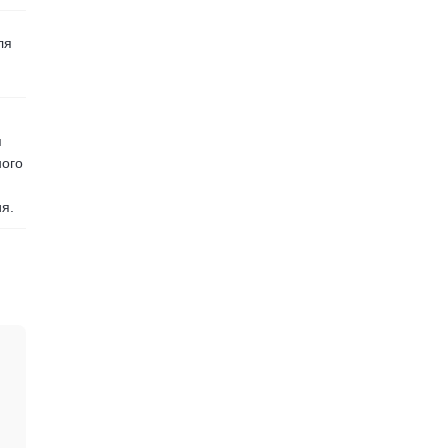
ля
я
ного
я.