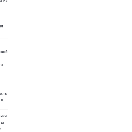
а из
ия
гкой
я.
я
рого
я.
очки
ты
я.