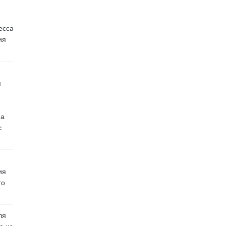
есса
ия
я
на
с
ия
го
ля