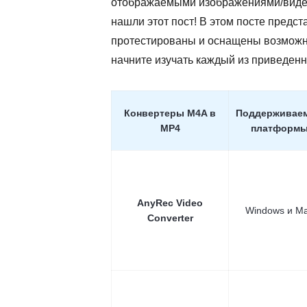
отображаемыми изображениями/видео. Ч
нашли этот пост! В этом посте предс
протестированы и оснащены возможно
начните изучать каждый из приведен
Конвертеры M4A в
Поддерживае
MP4
платформ
AnyRec Video
Windows и M
Converter