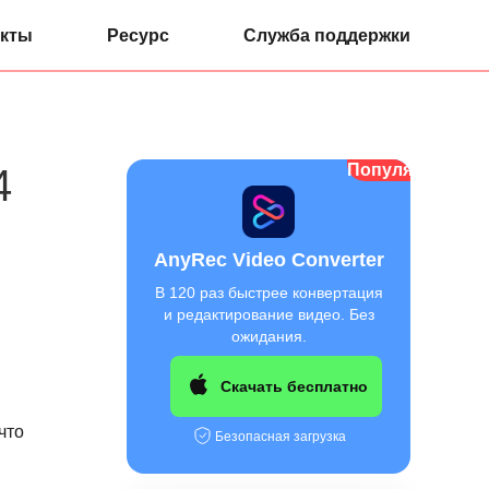
кты
Ресурс
Служба поддержки
Популярный
4
AnyRec Video Converter
В 120 раз быстрее конвертация
и редактирование видео. Без
ожидания.
Скачать бесплатно
что
Безопасная загрузка