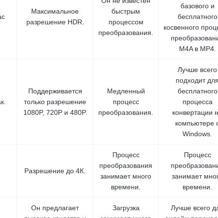
Он не известен
базового и
Максимальное
быстрым
ac
бесплатного
разрешение HDR.
процессом
косвенного проц
преобразования.
преобразован
M4A в MP4.
Лучше всего
подходит дл
Поддерживается
Медленный
бесплатного
к.
только разрешение
процесс
процесса
1080P, 720P и 480P.
преобразования.
конвертации 
компьютере 
Windows.
Процесс
Процесс
преобразования
преобразован
Разрешение до 4К.
занимает много
занимает мно
времени.
времени.
Он предлагает
Загрузка
Лучше всего д