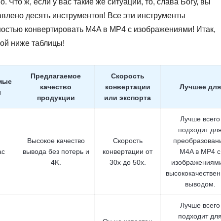
то ж, если у вас такие же ситуации, то, слава Богу, вы
тавлено десять инструментов! Все эти инструменты
стью конвертировать M4A в MP4 с изображениями! Итак,
ной ниже таблицы!
Предлагаемое
Скорость
мые
качество
конвертации
Лучшее для
ы
продукции
или экспорта
Лучше всего
подходит дл
Высокое качество
Скорость
преобразован
ac
вывода без потерь и
конвертации от
M4A в MP4 с
4K.
30x до 50x.
изображениям
высококачестве
выводом.
Лучше всего
подходит дл