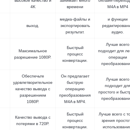
высокое качество и
занимает много
онлайн-переход
4K
времени
M4A в MP4
медиа-файлы и
и функции
выход.
экспортировать
редактирован
результат.
аудио.
Лучше всего
Быстрый
Максимальное
подходит для ле
процесс
разрешение 1080P.
операции
конвертации.
преобразовани
Обеспечьте
Он предлагает
Лучше всего
удовлетворительное
быструю
подходит дл
качество вывода с
операцию
простого и быст
разрешением
преобразования
преобразовани
1080P.
M4A в MP4.
Быстрый
Лучше всего с т
Качество вывода с
процесс
зрения просто
потерями в 720P.
конвертации.
использовани