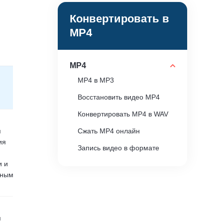
Конвертировать в
MP4
MP4
MP4 в MP3
Восстановить видео MP4
Конвертировать MP4 в WAV
я
Сжать MP4 онлайн
ия
Запись видео в формате
MP4
и и
нным
QuickTime не может открыть
MP4
я