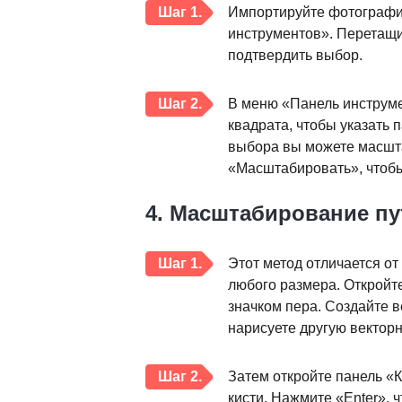
Шаг 1.
Импортируйте фотографи
инструментов». Перетащи
подтвердить выбор.
Шаг 2.
В меню «Панель инструме
квадрата, чтобы указать
выбора вы можете масшт
«Масштабировать», чтоб
4. Масштабирование пу
Шаг 1.
Этот метод отличается от
любого размера. Откройт
значком пера. Создайте в
нарисуете другую векторн
Шаг 2.
Затем откройте панель «
кисти. Нажмите «Enter»,