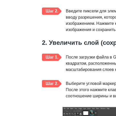
Шаг 2.
Введите пиксели для эле
вводу разрешения, которо
изображением. Нажмите 
изображения и сохранить
2. Увеличить слой (со
Шаг 1.
После загрузки файла в 
квадратом, расположенны
масштабирования слоев н
Шаг 2.
Выберите угловой маркер 
После этого нажмите клав
соотношение ширины и в