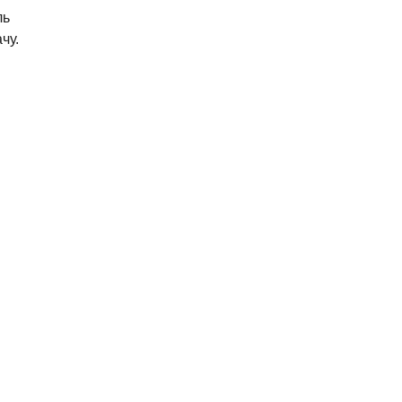
ль
чу.