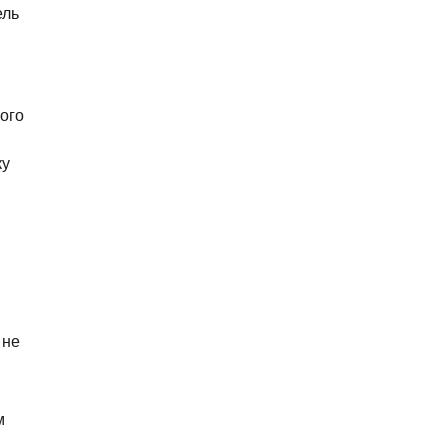
ель
ого
ку
 не
м