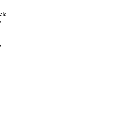
ais
r
o