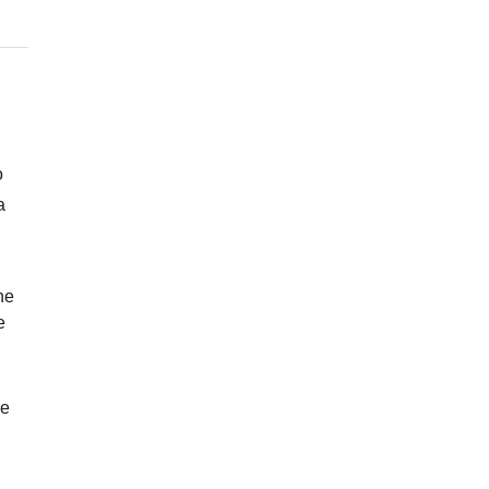
o
a
ne
e
ue