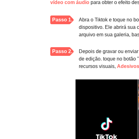
vídeo com áudio
para obter o efeito d
Passo 1.
Abra o Tiktok e toque no bot
dispositivo. Ele abrirá su
arquivo em sua galeria, bas
Passo 2.
Depois de gravar ou enviar
de edição. toque no botão "
recursos visuais,
Adesivo