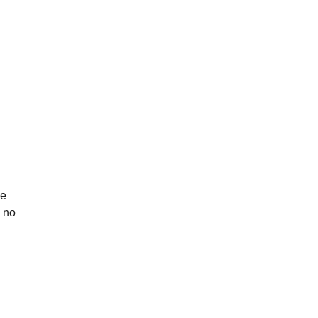
ue
e no