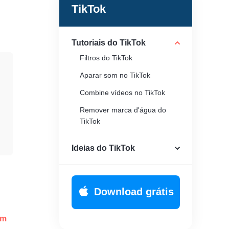
TikTok
Tutoriais do TikTok
Filtros do TikTok
Aparar som no TikTok
Combine vídeos no TikTok
Remover marca d'água do
TikTok
Fazer tela dividida no TikTok
Ideias do TikTok
Remover marca d'água do
TikTok
Áudio de vídeo reverso no
Download grátis
TikTok
Veja os duetos no TikTok
um