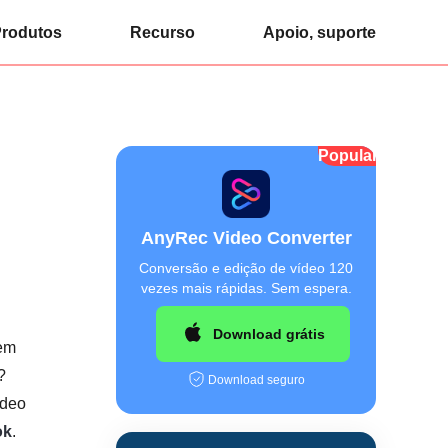
rodutos
Recurso
Apoio, suporte
Popular
AnyRec Video Converter
Conversão e edição de vídeo 120
vezes mais rápidas. Sem espera.
Download grátis
sem
?
Download seguro
ídeo
ok
.