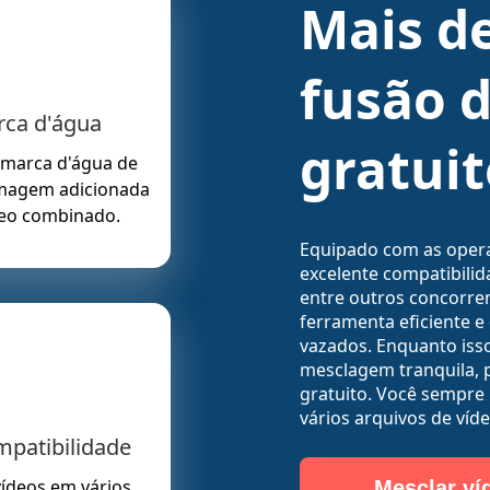
Mais d
fusão d
ca d'água
gratuit
marca d'água de
imagem adicionada
deo combinado.
Equipado com as opera
excelente compatibilid
entre outros concorre
ferramenta eficiente e
vazados. Enquanto iss
mesclagem tranquila, 
gratuito. Você sempre 
vários arquivos de víd
mpatibilidade
ídeos em vários
Mesclar ví