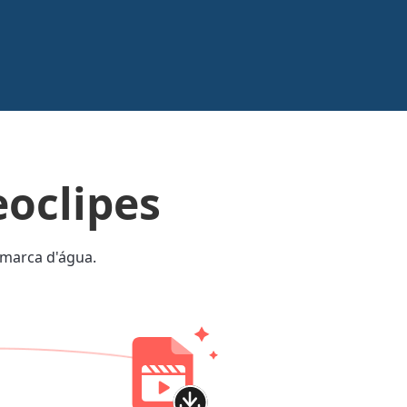
eoclipes
 marca d'água.