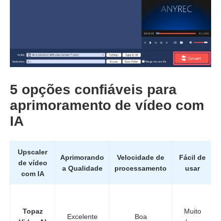
5 opções confiáveis para
aprimoramento de vídeo com
IA
Upscaler
Aprimorando
Velocidade de
Fácil de
Etapa 3.
de vídeo
a Qualidade
processamento
usar
com IA
Topaz
Muito
Excelente
Boa