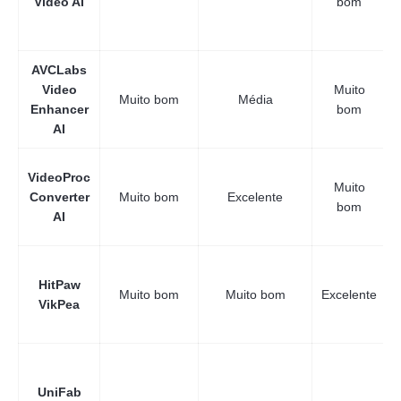
Video AI
bom
AVCLabs
Video
Muito
Muito bom
Média
Enhancer
bom
AI
VideoProc
Muito
Converter
Muito bom
Excelente
bom
AI
HitPaw
Muito bom
Muito bom
Excelente
VikPea
UniFab