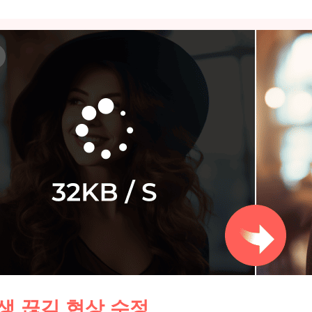
생 끊김 현상 수정