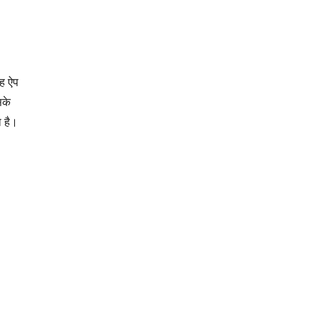
यह ऐप
सके
ा है।