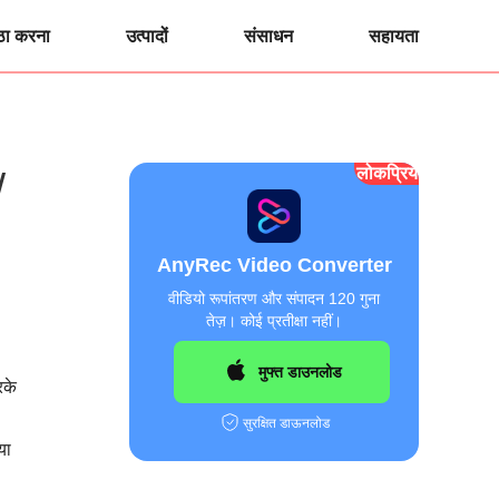
ठा करना
उत्पादों
संसाधन
सहायता
लोकप्रिय
/
AnyRec Video Converter
वीडियो रूपांतरण और संपादन 120 गुना
तेज़। कोई प्रतीक्षा नहीं।
मुफ्त डाउनलोड
रके
सुरक्षित डाऊनलोड
या