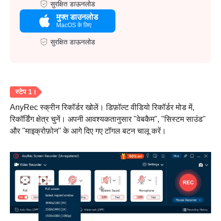
सुरक्षित डाऊनलोड
मुफ्त डाउनलोड
MacOS के लिए
सुरक्षित डाऊनलोड
AnyRec स्क्रीन रिकॉर्डर खोलें। डिफ़ॉल्ट वीडियो रिकॉर्डर मोड में,
रिकॉर्डिंग क्षेत्र चुनें। अपनी आवश्यकतानुसार "वेबकैम", "सिस्टम साउंड"
और "माइक्रोफ़ोन" के आगे दिए गए टॉगल बटन चालू करें।