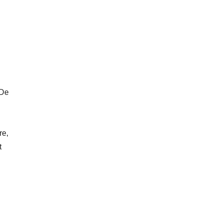
 De
re,
t