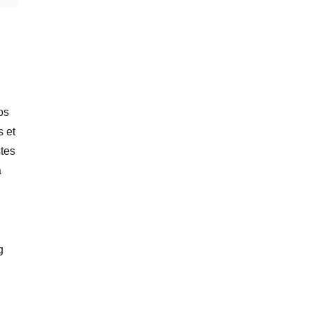
os
s et
stes
a
g