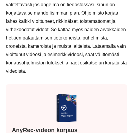
valitettavasti jos ongelma on tiedostossasi, sinun on
korjattava se mahdollisimman pian. Ohjelmisto korjaa
lähes kaikki vioittuneet, rikkinäiset, toistamattomat ja
virhekoodatut videot. Se kattaa myös näiden arvokkaiden
hetkien palauttamisen tietokoneista, puhelimista,
droneista, kameroista ja muista laitteista. Lataamalla vain
vioittunut videosi ja esimerkkivideosi, saat välittömästi
korjausohjelmiston tulokset ja näet esikatselun korjatuista
videoista.
Vaihe 1.
AnyRec-videon korjaus