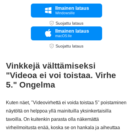
Ilmainen lataus
Windowsille
Suojattu lataus
Ilmainen lataus
macOS:lle
Suojattu lataus
Vinkkejä välttämiseksi
Vaihe 1.
"Videoa ei voi toistaa. Virhe
5." Ongelma
Kuten näet, "Videovirhettä ei voida toistaa 5" poistaminen
näytöltä on helppoa yllä mainituilla yksinkertaisilla
tavoilla. On kuitenkin parasta olla näkemättä
virheilmoitusta enää, koska se on hankala ja aiheuttaa