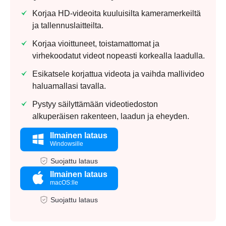
Korjaa HD-videoita kuuluisilta kameramerkeiltä
ja tallennuslaitteilta.
Vaihe 2.
Korjaa vioittuneet, toistamattomat ja
virhekoodatut videot nopeasti korkealla laadulla.
Esikatsele korjattua videota ja vaihda mallivideo
haluamallasi tavalla.
Pystyy säilyttämään videotiedoston
alkuperäisen rakenteen, laadun ja eheyden.
Vaihe 3.
Ilmainen lataus
Windowsille
Suojattu lataus
Ilmainen lataus
macOS:lle
Suojattu lataus