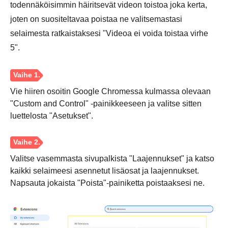
todennäköisimmin häiritsevät videon toistoa joka kerta,
joten on suositeltavaa poistaa ne valitsemastasi
selaimesta ratkaistaksesi "Videoa ei voida toistaa virhe
5".
Vie hiiren osoitin Google Chromessa kulmassa olevaan
Vaihe 2.
"Custom and Control" -painikkeeseen ja valitse sitten
luettelosta "Asetukset".
Valitse vasemmasta sivupalkista "Laajennukset" ja katso
kaikki selaimeesi asennetut lisäosat ja laajennukset.
Napsauta jokaista "Poista"-painiketta poistaaksesi ne.