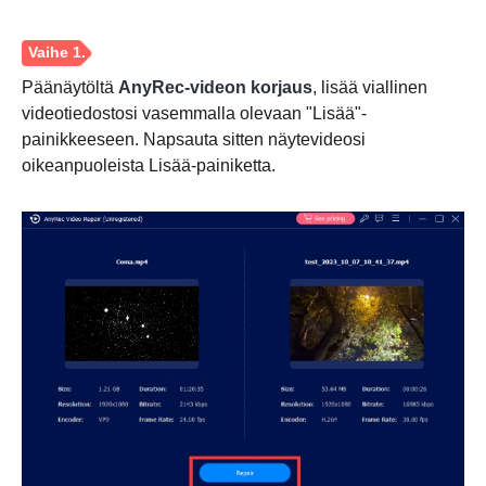
Päänäytöltä
AnyRec-videon korjaus
, lisää viallinen
videotiedostosi vasemmalla olevaan "Lisää"-
painikkeeseen. Napsauta sitten näytevideosi
oikeanpuoleista Lisää-painiketta.