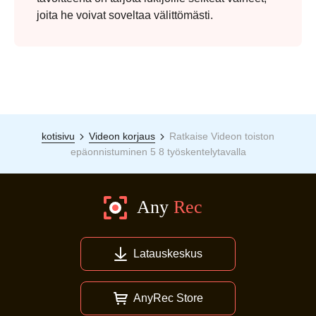
joita he voivat soveltaa välittömästi.
kotisivu
Videon korjaus
Ratkaise Videon toiston
epäonnistuminen 5 8 työskentelytavalla
Latauskeskus
AnyRec Store