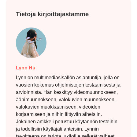
Tietoja kirjoittajastamme
Lynn Hu
Lynn on multimediasisällön asiantuntija, jolla on
vuosien kokemus ohjelmistojen testaamisesta ja
arvioinnista. Hän keskittyy videomuunnokseen,
äänimuunnokseen, valokuvien muunnokseen,
valokuvien muokkaamiseen, videoiden
korjaamiseen ja niihin liittyviin aiheisiin.
Jokainen artikkeli perustuu käytännön testeihin
ja todellisiin käyttäjätilanteisiin. Lynnin
tavoitteena on tarjota lukijoille selkeät vaiheet,