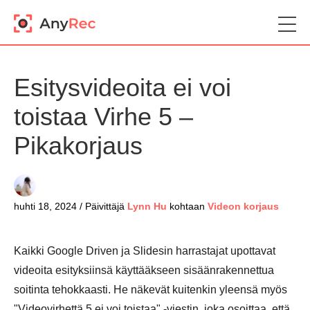
Esitysvideoita ei voi
toistaa Virhe 5 –
Pikakorjaus
huhti 18, 2024 / Päivittäjä
Lynn Hu
kohtaan
Videon korjaus
Kaikki Google Driven ja Slidesin harrastajat upottavat
videoita esityksiinsä käyttääkseen sisäänrakennettua
soitinta tehokkaasti. He näkevät kuitenkin yleensä myös
"Videovirhettä 5 ei voi toistaa" -viestin, joka osoittaa, että