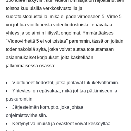
150 tulee näkyviin, kun videon omistaja on rajoittanut sen
toistoa kuuluisilla verkkosivustoilla ja
suoratoistoalustoilla, mikä ei päde virheeseen 5. Virhe 5
voi johtua vioittuneista videotiedostoista , epävakaa
yhteys ja selaimiin liittyvät ongelmat. Ymmärtääksesi
"Videovirhettä 5 ei voi toistaa" paremmin, tässä on joitain
todennäköisiä syitä, jotka voivat auttaa toteuttamaan
asianmukaiset korjaukset, joita käsitellään
jälkimmäisessä osassa:
Vioittuneet tiedostot, jotka johtavat lukukelvottomiin.
Yhteytesi on epävakaa, mikä johtaa pätkimiseen ja
puskurointiin.
Järjestelmän korruptio, joka johtaa
ohjelmistovirheisiin.
Kertynyt välimuisti ja evästeet voivat keskeyttää