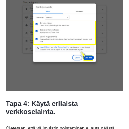
Vaihe 1.
Tapa 4: Käytä erilaista
verkkoselainta.
Vaihe 2.
Oletetaan, että välimuistin poistaminen ei auta päästä