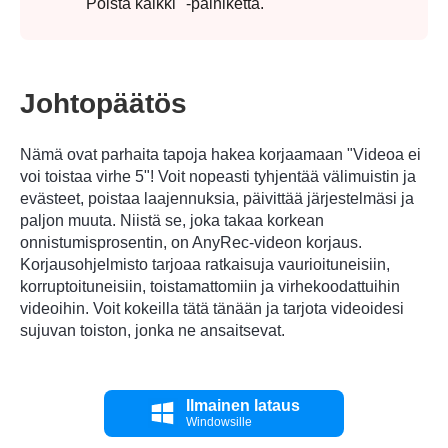
"Poista kaikki" -painiketta.
Johtopäätös
Nämä ovat parhaita tapoja hakea korjaamaan "Videoa ei
voi toistaa virhe 5"! Voit nopeasti tyhjentää välimuistin ja
evästeet, poistaa laajennuksia, päivittää järjestelmäsi ja
paljon muuta. Niistä se, joka takaa korkean
onnistumisprosentin, on
AnyRec-videon korjaus
.
Korjausohjelmisto tarjoaa ratkaisuja vaurioituneisiin,
korruptoituneisiin, toistamattomiin ja virhekoodattuihin
videoihin. Voit kokeilla tätä tänään ja tarjota videoidesi
sujuvan toiston, jonka ne ansaitsevat.
Ilmainen lataus
Windowsille