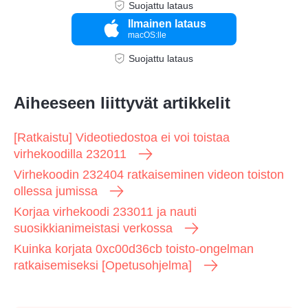
Suojattu lataus
Ilmainen lataus
macOS:lle
Suojattu lataus
Aiheeseen liittyvät artikkelit
[Ratkaistu] Videotiedostoa ei voi toistaa
virhekoodilla 232011
Virhekoodin 232404 ratkaiseminen videon toiston
ollessa jumissa
Korjaa virhekoodi 233011 ja nauti
suosikkianimeistasi verkossa
Kuinka korjata 0xc00d36cb toisto-ongelman
ratkaisemiseksi [Opetusohjelma]