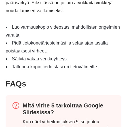
päänsärkyä. Siksi tässä on joitain arvokkaita vinkkejä
noudattamisen välttämiseksi.
Luo
varmuuskopio videostasi
mahdollisten ongelmien
varalta.
Pidä tietokonejärjestelmäsi ja selaa ajan tasalla
poistaaksesi virheet.
Säilytä vakaa verkkoyhteys.
Tallenna kopio tiedoistasi eri tietovälineille.
FAQs
Vaihe 2.
Mitä virhe 5 tarkoittaa Google
Slidesissa?
Kun näet virheilmoituksen 5, se johtuu