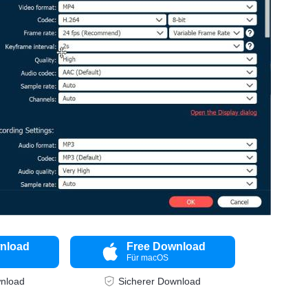
nload
Free Download
Für macOS
wnload
Sicherer Download