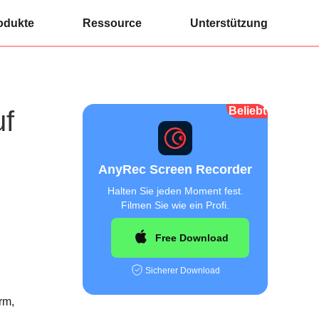
odukte
Ressource
Unterstützung
Beliebt
uf
AnyRec Screen Recorder
Halten Sie jeden Moment fest.
Filmen Sie wie ein Profi.
Free Download
Sicherer Download
rm,