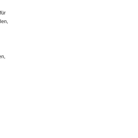
für
len,
en,