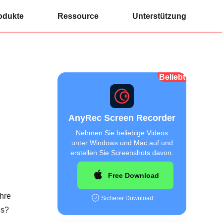
odukte
Ressource
Unterstützung
Beliebt
AnyRec Screen Recorder
Nehmen Sie beliebige Videos
unter Windows und Mac auf und
erstellen Sie Screenshots davon.
Free Download
hre
Sicherer Download
es?