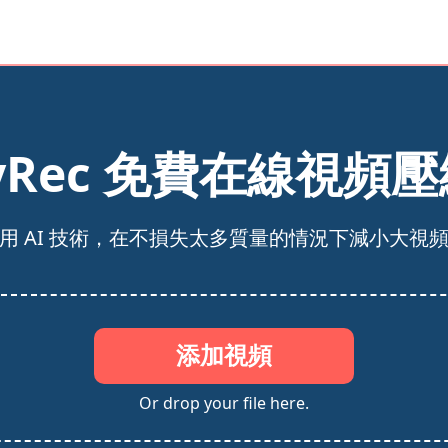
yRec 免費在線視頻
用 AI 技術，在不損失太多質量的情況下減小大視
添加視頻
Or drop your file here.