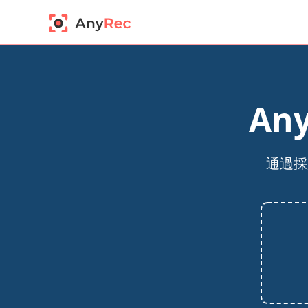
An
通過採