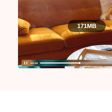
115
MB