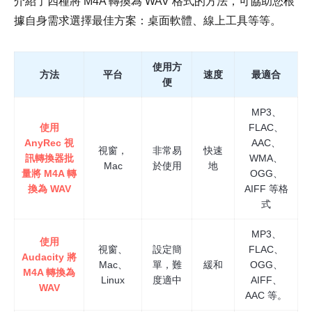
介紹了四種將 M4A 轉換為 WAV 格式的方法，可協助您根
據自身需求選擇最佳方案：桌面軟體、線上工具等等。
使用方
方法
平台
速度
最適合
便
MP3、
使用
FLAC、
AnyRec 視
AAC、
視窗，
非常易
快速
訊轉換器批
WMA、
Mac
於使用
地
量將 M4A 轉
OGG、
換為 WAV
AIFF 等格
式
MP3、
使用
視窗、
設定簡
FLAC、
Audacity 將
Mac、
單，難
緩和
OGG、
M4A 轉換為
Linux
度適中
AIFF、
WAV
AAC 等。