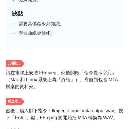
步驟1。
缺點
需要具備命令列知識。
學習曲線更陡峭。
請在電腦上安裝 FFmpeg，然後開啟「命令提示字元」
（Mac 和 Linux 系統上為「終端」）。導航到包含 M4A
檔案的資料夾。
然後，輸入以下指令：ffmpeg -i input.m4a output.wav。按
下「Enter」鍵，FFmpeg 將開始把 M4A 轉換為 WAV。
第2步。