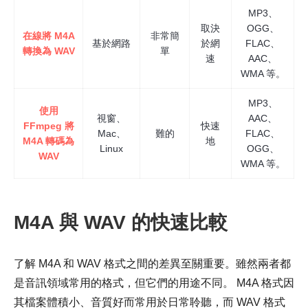
MP3、
取決
OGG、
在線將 M4A
非常簡
基於網路
於網
FLAC、
轉換為 WAV
單
速
AAC、
WMA 等。
MP3、
使用
視窗、
AAC、
FFmpeg 將
快速
Mac、
難的
FLAC、
M4A 轉碼為
地
Linux
OGG、
WAV
WMA 等。
M4A 與 WAV 的快速比較
了解 M4A 和 WAV 格式之間的差異至關重要。雖然兩者都
是音訊領域常用的格式，但它們的用途不同。 M4A 格式因
其檔案體積小、音質好而常用於日常聆聽，而 WAV 格式