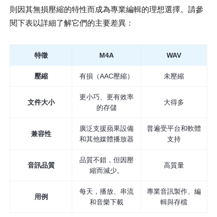
則因其無損壓縮的特性而成為專業編輯的理想選擇。請參
閱下表以詳細了解它們的主要差異：
特徵
M4A
WAV
壓縮
有損（AAC壓縮）
未壓縮
更小巧、更有效率
文件大小
大得多
的存儲
廣泛支援蘋果設備
普遍受平台和軟體
兼容性
和其他媒體播放器
支持
品質不錯，但因壓
音訊品質
高質量
縮而減少。
每天，播放、串流
專業音訊製作、編
用例
和音樂下載
輯與存檔