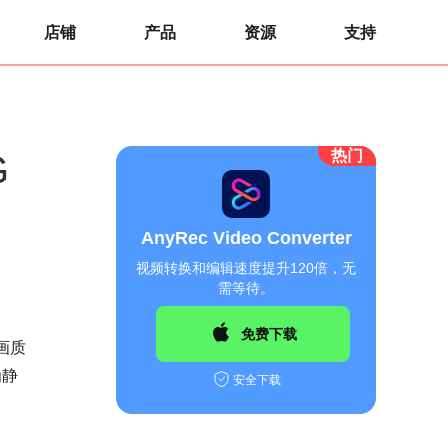
店铺
产品
资源
支持
热门
G
AnyRec Video Converter
视频转换和编辑速度提升120倍，无
需等待。
免费下载
画质
为静
安全下载