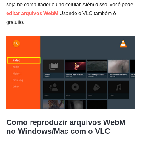
seja no computador ou no celular. Além disso, você pode
editar arquivos WebM
Usando o VLC também é
gratuito.
Passo 1.
Como reproduzir arquivos WebM
Passo 2.
no Windows/Mac com o VLC