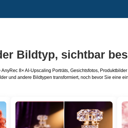
er Bildtyp, sichtbar be
e AnyRec 8× AI-Upscaling Porträts, Gesichtsfotos, Produktbilde
der und andere Bildtypen transformiert, noch bevor Sie eine ei